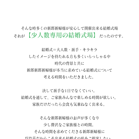
そんな時多くの新郎新婦様が安心して開催出来る結婚式場
【少人数専用の結婚式場】
それが
だったのです。
結婚式＝大人数・派手・キラキラ
したイメージを持たれる方も多くいらっしゃる中
時代の背景と共に
新郎新郎新婦様が本当に求めている結婚式について
考える時間をいただきました。
決して派手な1日でなくていい。
結婚式を通して、ご家族みんなで楽しめる時間が欲しい。
家族だけだったら会食も気兼ねなく出来る。
そんな新郎新婦様のお声が多くなり
少し贅沢なご家族様との時間。
そんな時間を求めてくださる新郎新婦様に
呉竹荘だからこそ出来る結婚式の形をご提案したい。