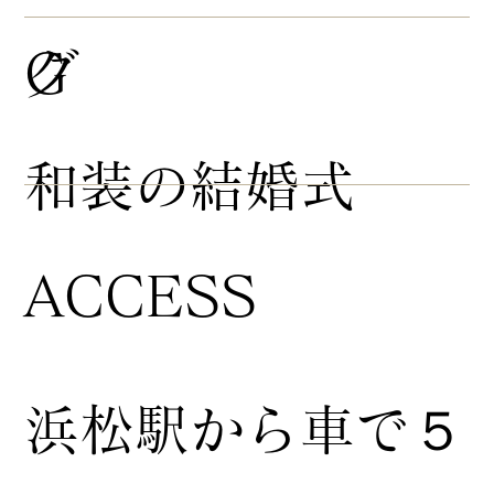
グ
G
​和装の結婚式
ACCESS
浜松駅から車で５