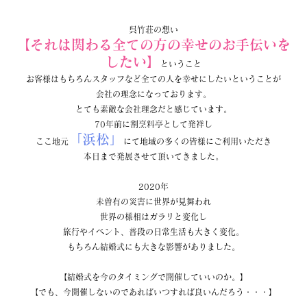
呉竹荘の想い
【それは関わる全ての方の幸せのお手伝いを
したい】
ということ
お客様はもちろんスタッフなど全ての人を幸せにしたいということが
会社の理念になっております。
とても素敵な会社理念だと感じています。
70年前に割烹料亭として発祥し
「浜松」
ここ地元
にて地域の多くの皆様にご利用いただき
本日まで発展させて頂いてきました。
2020年
未曽有の災害に世界が見舞われ
世界の様相はガラリと変化し
旅行やイベント、普段の日常生活も大きく変化。
もちろん結婚式にも大きな影響がありました。
【結婚式を今のタイミングで開催していいのか。】
【でも、今開催しないのであればいつすれば良いんだろう・・・】