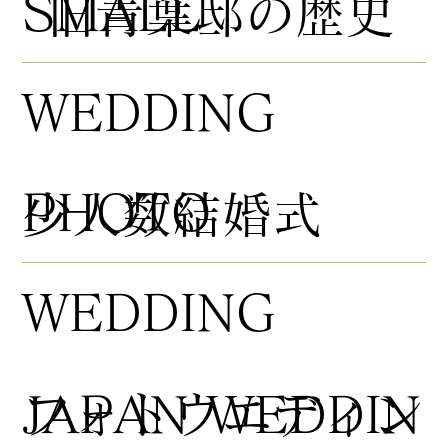
​SMALL
​旧青葉邸の歴史
WEDDING
PHOTO
​少人数結婚式
WEDDING
​フォトウエディン
JAPAN WEDDIN