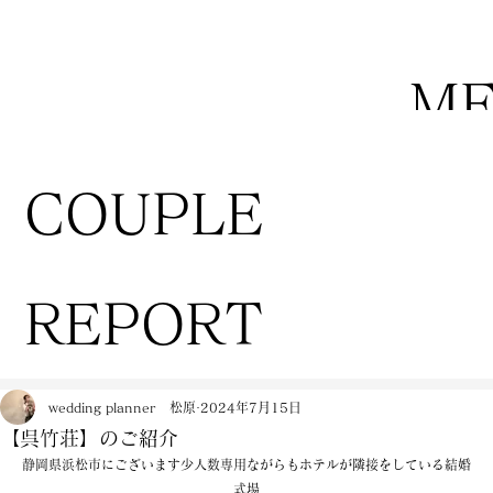
M
COUPLE
REPORT
wedding planner 松原
2024年7月15日
【呉竹荘】のご紹介
静岡県浜松市にございます少人数専用ながらもホテルが隣接をしている結婚
式場