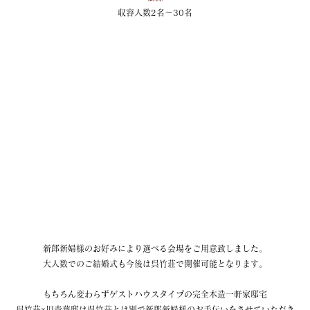
収容人数2名～30名
新郎新婦様のお好みにより選べる会場をご用意致しました。
大人数でのご結婚式も今後は呉竹荘で開催可能となります。
もちろん変わらずゲストハウスタイプの完全木造一軒家邸宅
呉竹荘×旧青葉邸は呉竹荘とは別で新郎新婦様のお手伝いをさせていただき