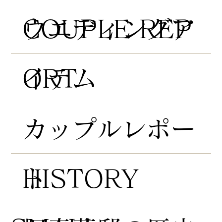
COUPLE REP
​ウエディングア
ORT
イテム
​カップルレポー
HISTORY
ト