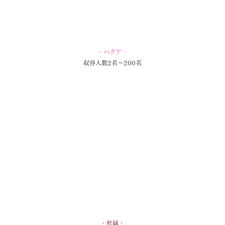
・ハクア・
収容人数2名～200名
・松緑・