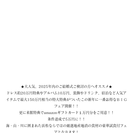
★大人気、2025年内のご結婚式ご検討の方へオススメ★
ドレス約20万円特典やアルバム10万円、装飾やドリンク、宿泊など人気ア
イテムで最大150万円相当の特大特典がついたこの新年に一番お得なＢＩＧ
フェア開催！！
更に来館特典でamazonギフトカード１万円分をご用意！！
条件達成で5万円に！！
海・山・川に囲まれた浜松ならではの厳選地産地消の食材の豪華試食付フェ
アとなります！