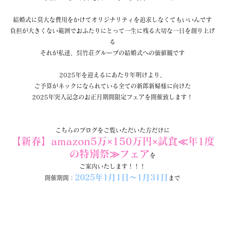
結婚式に莫大な費用をかけてオリジナリティを追求しなくてもいいんです
負担が大きくない範囲でおふたりにとって一生に残る大切な一日を創り上げ
る
それが私達、呉竹荘グループの結婚式への価値観です
2025年を迎えるにあたり年明けより、
ご予算がネックになられている全ての新郎新婦様に向けた
2025年突入記念のお正月期間限定フェアを開催致します！
こちらのブログをご覧いただいた方だけに
【新春】amazon5万×150万円×試食≪年1度
の特別祭≫
フェア
を
ご案内いたします！！！
2025年1
月1日～1月31日
開催期間：
まで