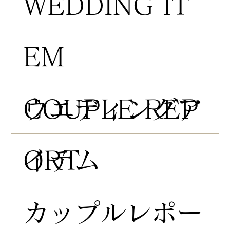
WEDDING IT
EM
COUPLE REP
​ウエディングア
ORT
イテム
​カップルレポー