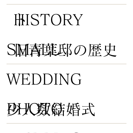
HISTORY
ト
​SMALL
​旧青葉邸の歴史
WEDDING
PHOTO
​少人数結婚式