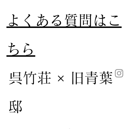
​よくある質問はこ
ちら
呉竹荘 × 旧青葉
邸