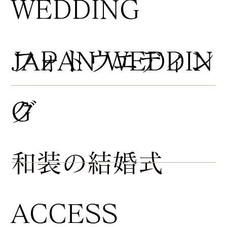
WEDDING
​フォトウエディン
JAPAN WEDDIN
グ
G
​和装の結婚式
ACCESS