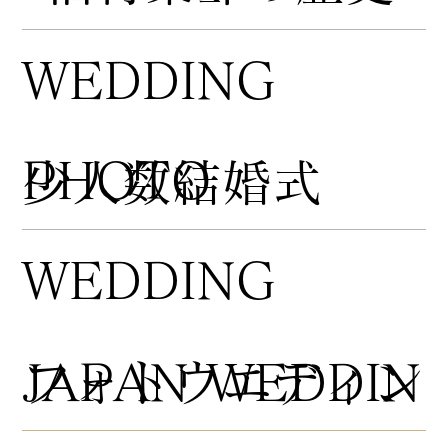
WEDDING
PHOTO
​少人数結婚式
WEDDING
​フォトウエディン
JAPAN WEDDIN