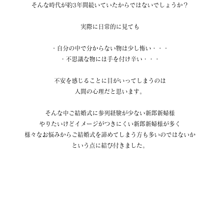
そんな時代が約3年間続いていたからではないでしょうか？
実際に日常的に見ても
・自分の中で分からない物は少し怖い・・・
・不思議な物には手を付け辛い・・・
不安を感じることに目がいってしまうのは
人間の心理だと思います。
そんな中ご結婚式に参列経験が少ない新郎新婦様
やりたいけどイメージがつきにくい新郎新婦様が多く
様々なお悩みからご結婚式を諦めてしまう方も多いのではないか
という点に結び付きました。