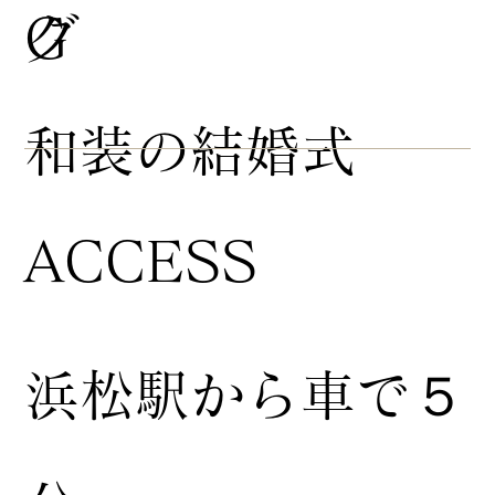
グ
G
​和装の結婚式
ACCESS
浜松駅から車で５