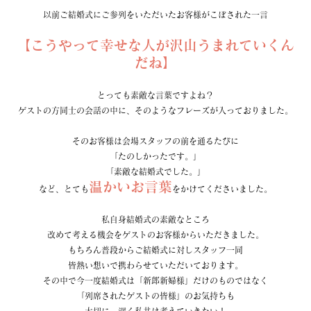
以前ご結婚式にご参列をいただいたお客様がこぼされた一言
【こうやって幸せな人が沢山うまれていくん
だね】
とっても素敵な言葉ですよね？
ゲストの方同士の会話の中に、そのようなフレーズが入っておりました。
そのお客様は会場スタッフの前を通るたびに
「たのしかったです。」
「素敵な結婚式でした。」
温かいお言葉
など、とても
をかけてくださいました。
私自身結婚式の素敵なところ
改めて考える機会をゲストのお客様からいただきました。
もちろん普段からご結婚式に対しスタッフ一同
皆熱い想いで携わらせていただいております。
その中で今一度結婚式は「新郎新婦様」だけのものではなく
「列席されたゲストの皆様」のお気持ちも
大切に、深く私共は考えていきたい！