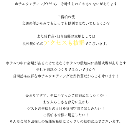
ホテルウェディングだからこそ叶えられるおもてないがあります
ご宿泊の便
交通の便からみてもとっても便利ではないでしょうか？
また呉竹荘×旧青葉邸の立地としては
アクセスも抜群
浜松駅からの
でございます。
ホテルの中に会場があるわけではなくホテルの敷地内に結婚式場があります
少し不思議なつくりではないですか？
貸切感も抜群なホテルウエディングは呉竹荘だからこそ叶います！
畏まりすぎず。型にハマったご結婚式はしたくない
お２人らしさを存分に生かし
ゲストの皆様との１日を貸切空間で楽しみたい！
ご宿泊も皆様に用意したい！
そんな会場をお探しの新郎新婦様にピッタリの結婚式場でございます。