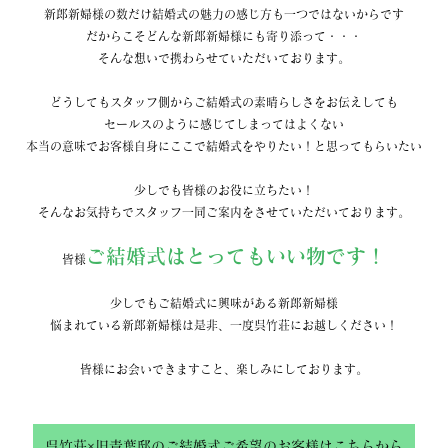
新郎新婦様の数だけ結婚式の魅力の感じ方も一つではないからです
だからこそどんな新郎新婦様にも寄り添って・・・
そんな想いで携わらせていただいております。
どうしてもスタッフ側からご結婚式の素晴らしさをお伝えしても
セールスのように感じてしまってはよくない
本当の意味でお客様自身にここで結婚式をやりたい！と思ってもらいたい
少しでも皆様のお役に立ちたい！
そんなお気持ちでスタッフ一同ご案内をさせていただいております。
ご結婚式はとってもいい物です！
皆様
少しでもご結婚式に興味がある新郎新婦様
悩まれている新郎新婦様は是非、一度呉竹荘にお越しください！
皆様にお会いできますこと、楽しみにしております。
呉竹荘×旧青葉邸のご結婚式ご希望のお客様はこちらから