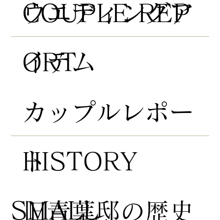
COUPLE REP
​ウエディングア
ORT
イテム
​カップルレポー
HISTORY
ト
​SMALL
​旧青葉邸の歴史