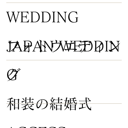
WEDDING
​フォトウエディン
JAPAN WEDDIN
グ
G
​和装の結婚式