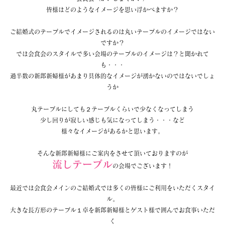
皆様はどのようなイメージを思い浮かべますか？
ご結婚式のテーブルでイメージされるのは丸いテーブルのイメージではない
ですか？
では会食会のスタイルで多い会場のテーブルのイメージは？と聞かれて
も・・・
過半数の新郎新婦様があまり具体的なイメージが湧かないのではないでしょ
うか
丸テーブルにしても２テーブルくらいで少なくなってしまう
少し回りが寂しい感じも気になってしまう・・・など
様々なイメージがあるかと思います。
そんな新郎新婦様にご案内をさせて頂いておりますのが
流しテーブル
の会場でございます！
最近では会食会メインのご結婚式では多くの皆様にご利用をいただくスタイ
ル。
大きな長方形のテーブル１卓を新郎新婦様とゲスト様で囲んでお食事いただ
く