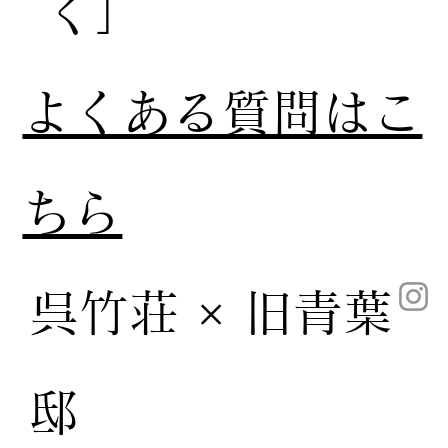
く］
​よくある質問はこ
ちら
呉竹荘 × 旧青葉
邸