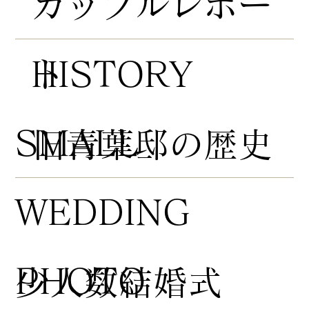
​カップルレポー
HISTORY
ト
​SMALL
​旧青葉邸の歴史
WEDDING
PHOTO
​少人数結婚式