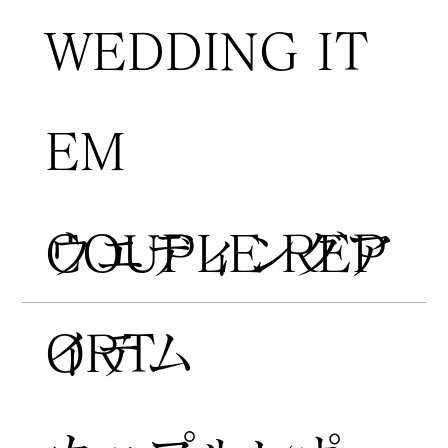
WEDDING IT
EM
COUPLE REP
​ウエディングア
ORT
イテム