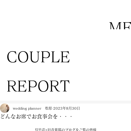
M
COUPLE
REPORT
wedding planner 松原
2023年8月30日
どんなお席でお食事会を・・・
呉竹荘×旧青葉邸のブログをご覧の皆様