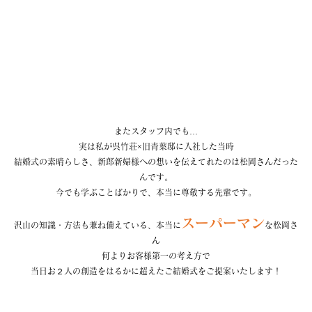
またスタッフ内でも…
実は私が呉竹荘×旧青葉邸に入社した当時
結婚式の素晴らしさ、新郎新婦様への想いを伝えてれたのは松岡さんだった
んです。
今でも学ぶことばかりで、本当に尊敬する先輩です。
スーパーマン
沢山の知識・方法も兼ね備えている、本当に
な松岡さ
ん
何よりお客様第一の考え方で
当日お２人の創造をはるかに超えたご結婚式をご提案いたします！