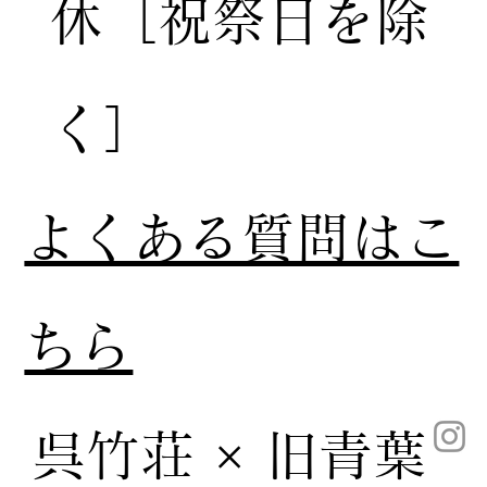
休［祝祭日を除
く］
​よくある質問はこ
ちら
呉竹荘 × 旧青葉