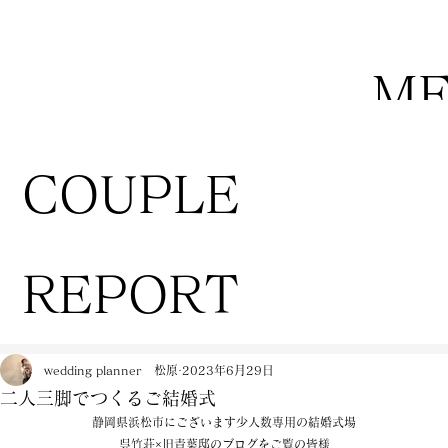
M
COUPLE
REPORT
wedding planner 松原
2023年6月29日
二人三脚でつくるご結婚式
静岡県浜松市にございます少人数専用の結婚式場
呉竹荘×旧青葉邸のブログをご覧の皆様