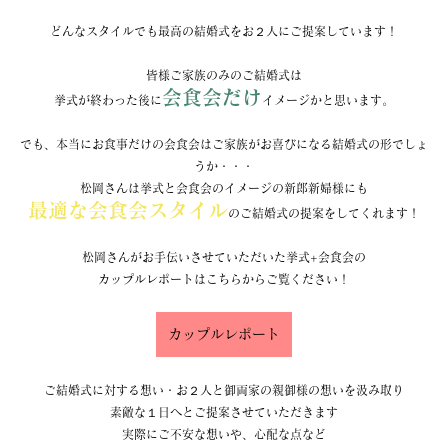
どんなスタイルでも最高の結婚式をお２人にご提案しています！
皆様ご家族のみのご結婚式は
会食会だけ
挙式が終わった後に
イメージかと思います。
でも、本当にお食事だけの会食会はご家族がお喜びになる結婚式の形でしょ
うか・・・
松岡さんは挙式と会食会のイメージの新郎新婦様にも
最適な会食会スタイル
のご結婚式の提案をしてくれます！
松岡さんがお手伝いさせていただいた挙式+会食会の
カップルレポートはこちらからご覧ください！
カップルレポート
ご結婚式に対する想い・お２人と御両家の親御様の想いを汲み取り
素敵な１日へとご提案させていただきます
実際にご不安な想いや、心配な点など