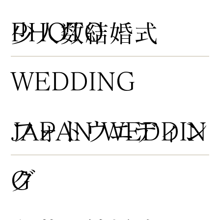
PHOTO
​少人数結婚式
WEDDING
​フォトウエディン
JAPAN WEDDIN
グ
G