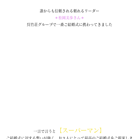
誰からも信頼される頼れるリーダー
＊松岡美歩さん＊
呉竹荘グループで一番ご結婚式に携わってきました
【スーパーマン】
一言で言うと
ご結婚式に対する想いが強く、お２人にとって最高のご結婚式をご提案しま