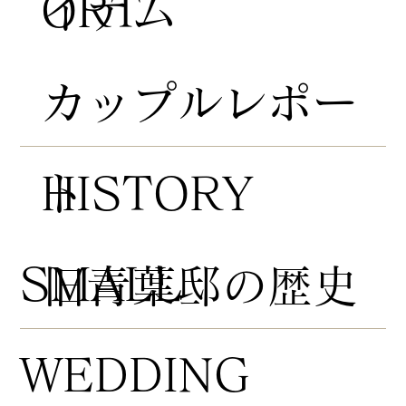
ORT
イテム
​カップルレポー
HISTORY
ト
​SMALL
​旧青葉邸の歴史
WEDDING