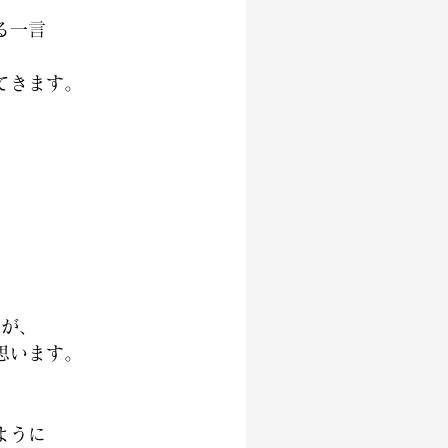
る一言
」
てきます。
すが、
思います。
ように