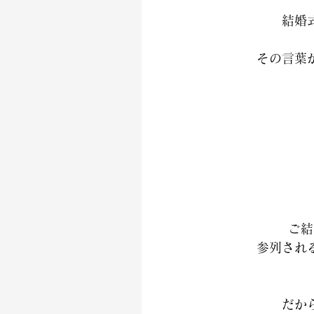
結婚
その言葉
ご結
参列され
だか