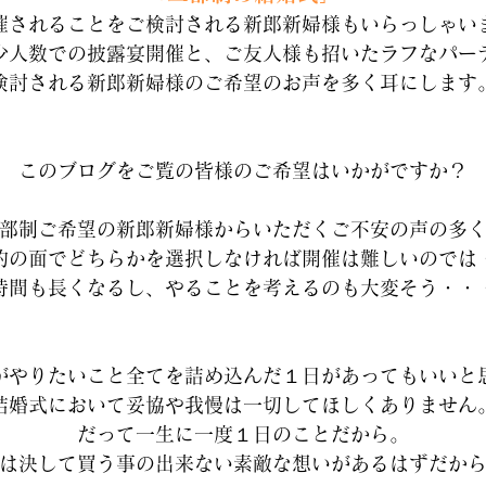
催されることをご検討される新郎新婦様もいらっしゃい
少人数での披露宴開催と、ご友人様も招いたラフなパー
検討される新郎新婦様のご希望のお声を多く耳にします
このブログをご覧の皆様のご希望はいかがですか？
部制ご希望の新郎新婦様からいただくご不安の声の多
的の面でどちらかを選択しなければ開催は難しいのでは
時間も長くなるし、やることを考えるのも大変そう・・
がやりたいこと全てを詰め込んだ１日があってもいいと
結婚式において妥協や我慢は一切してほしくありません
だって一生に一度１日のことだから。
は決して買う事の出来ない素敵な想いがあるはずだか