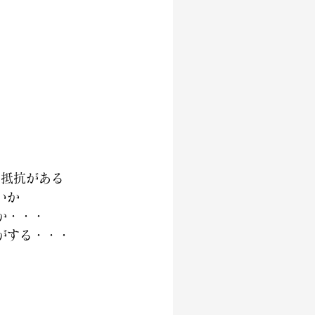
は抵抗がある
いか
か・・・
がする・・・
式