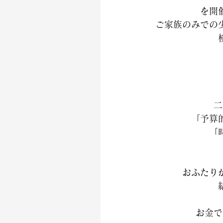
を開
ご家族のみでの
二
「予算
「
おふたり
お金で