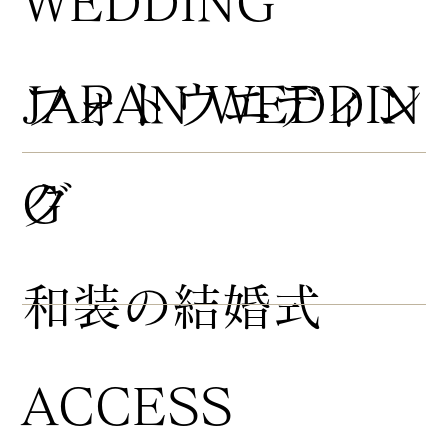
WEDDING
​フォトウエディン
JAPAN WEDDIN
グ
G
​和装の結婚式
ACCESS