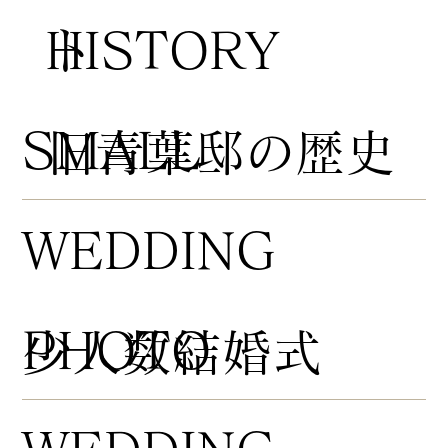
HISTORY
ト
​SMALL
​旧青葉邸の歴史
WEDDING
PHOTO
​少人数結婚式