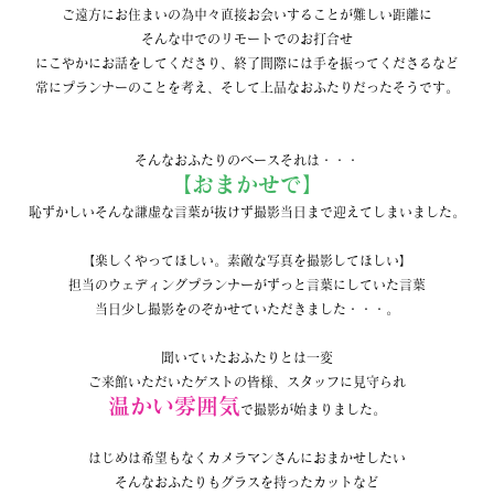
ご遠方にお住まいの為中々直接お会いすることが難しい距離に
そんな中でのリモートでのお打合せ
にこやかにお話をしてくださり、終了間際には手を振ってくださるなど
常にプランナーのことを考え、そして上品なおふたりだったそうです。
そんなおふたりのベースそれは・・・
【おまかせで】
恥ずかしいそんな謙虚な言葉が抜けず撮影当日まで迎えてしまいました。
【楽しくやってほしい。素敵な写真を撮影してほしい】
担当のウェディングプランナーがずっと言葉にしていた言葉
当日少し撮影をのぞかせていただきました・・・。
聞いていたおふたりとは一変
ご来館いただいたゲストの皆様、スタッフに見守られ
温かい雰囲気
で撮影が始まりました。
はじめは希望もなくカメラマンさんにおまかせしたい
そんなおふたりもグラスを持ったカットなど