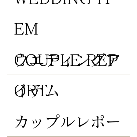
EM
COUPLE REP
​ウエディングア
ORT
イテム
​カップルレポー