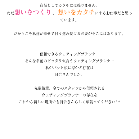
商品としてカタチには残りません。
想いをつくり
、
想いをカタチ
ただ
にするお仕事だと思っ
ています。
だからこそ私達が幸せで日々進み続ける必要がそこにはあります。
信頼できるウェディングプランナー
そんな名前のピッタリ似合うウェディングプランナー
私がパット頭に浮かぶ存在は
河合さんでした。
先輩後輩、全てのスタッフから信頼される
ウェディングプランナーの存在を
これから新しい場所でも河合さんらしく頑張ってください^^