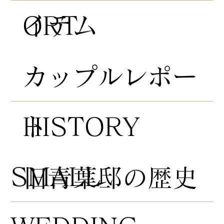
ORT
イテム
​カップルレポー
HISTORY
ト
​SMALL
​旧青葉邸の歴史