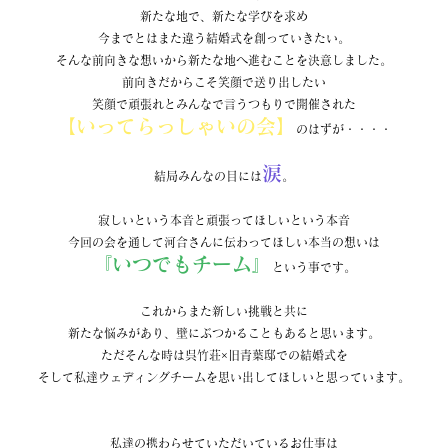
新たな地で、新たな学びを求め
今までとはまた違う結婚式を創っていきたい。
そんな前向きな想いから新たな地へ進むことを決意しました。
前向きだからこそ笑顔で送り出したい
笑顔で頑張れとみんなで言うつもりで開催された
【いってらっしゃいの会】
のはずが・・・・
涙
結局みんなの目には
。
寂しいという本音と頑張ってほしいという本音
今回の会を通して河合さんに伝わってほしい本当の想いは
『いつでもチーム』
という事です。
これからまた新しい挑戦と共に
新たな悩みがあり、壁にぶつかることもあると思います。
ただそんな時は呉竹荘×旧青葉邸での結婚式を
そして私達ウェディングチームを思い出してほしいと思っています。
私達の携わらせていただいているお仕事は