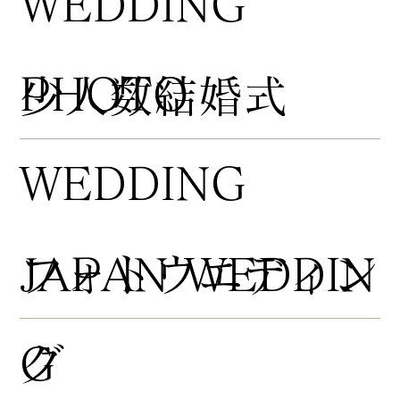
WEDDING
PHOTO
​少人数結婚式
WEDDING
​フォトウエディン
JAPAN WEDDIN
グ
G