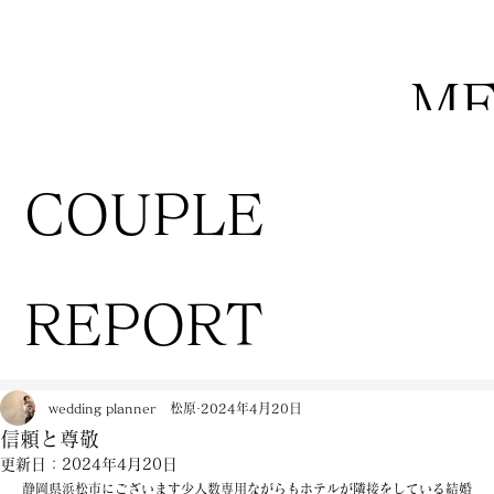
M
COUPLE
REPORT
wedding planner 松原
2024年4月20日
信頼と尊敬
更新日：
2024年4月20日
静岡県浜松市にございます少人数専用ながらもホテルが隣接をしている結婚