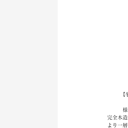
【
様
完全木造
より一層