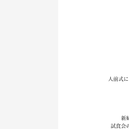
人前式に
新
試食会