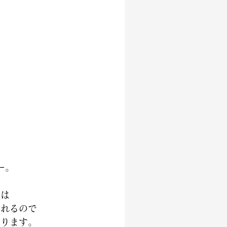
ー。
では
くれるので
わります。