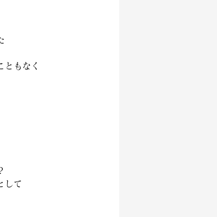
た
こともなく
？
として