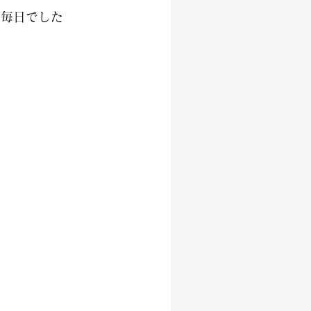
る毎日でした
た
す