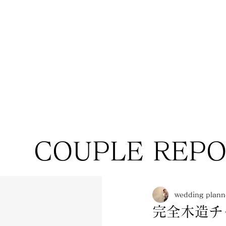
COUPLE REP
wedding pla
完全木造チ