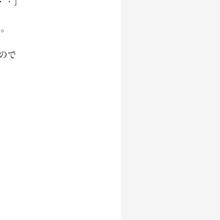
・・」
す。
ので