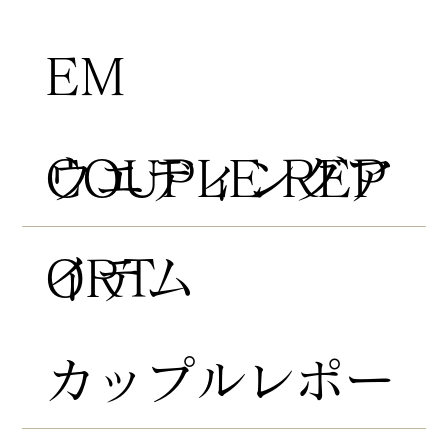
EM
COUPLE REP
​ウエディングア
ORT
イテム
​カップルレポー