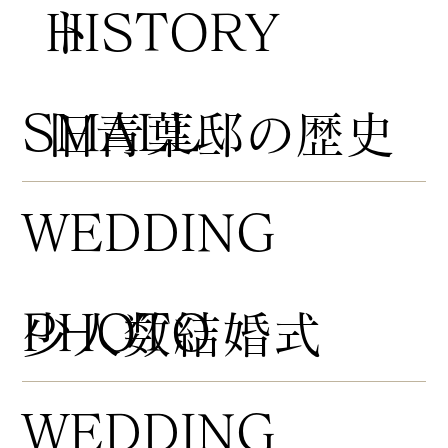
HISTORY
ト
​SMALL
​旧青葉邸の歴史
WEDDING
PHOTO
​少人数結婚式
WEDDING