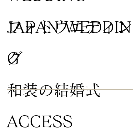
​フォトウエディン
JAPAN WEDDIN
グ
G
​和装の結婚式
ACCESS