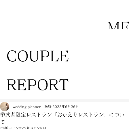
M
COUPLE
REPORT
wedding planner 松原
2023年6月26日
挙式者限定レストラン「おかえりレストラン」につい
て
更新日：
2023年6月26日