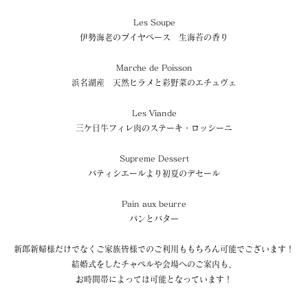
Les Soupe
伊勢海老のブイヤベース　生海苔の香り
Marche de Poisson
浜名湖産　天然ヒラメと彩野菜のエチュヴェ
Les Viande
三ケ日牛フィレ肉のステーキ・ロッシーニ
Supreme Dessert
パティシエールより初夏のデセール
Pain aux beurre
パンとバター
新郎新婦様だけでなくご家族皆様でのご利用ももちろん可能でございます！
結婚式をしたチャペルや会場へのご案内も、
お時間帯によっては可能となっています！