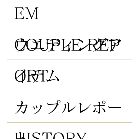
EM
COUPLE REP
​ウエディングア
ORT
イテム
​カップルレポー
HISTORY
ト