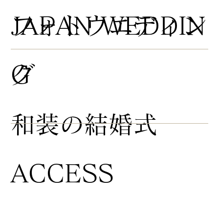
​フォトウエディン
JAPAN WEDDIN
グ
G
​和装の結婚式
ACCESS