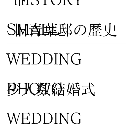
​SMALL
​旧青葉邸の歴史
WEDDING
PHOTO
​少人数結婚式
WEDDING