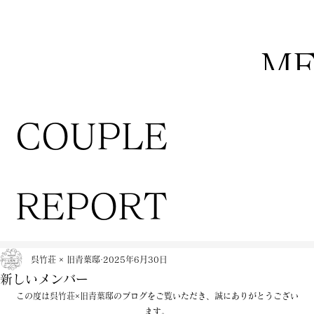
M
COUPLE
REPORT
呉竹荘 × 旧青葉邸
2025年6月30日
新しいメンバー
この度は呉竹荘×旧青葉邸のブログをご覧いただき、誠にありがとうござい
ます。