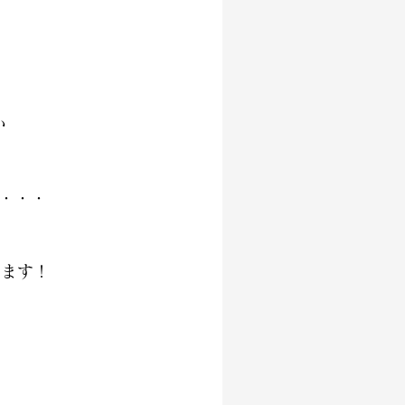
い
・・・
します！