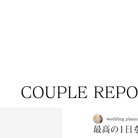
COUPLE REP
wedding pla
最高の1日