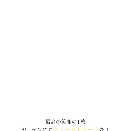
最高の笑顔の1枚
ファーストミート
ガーデンにて
を！