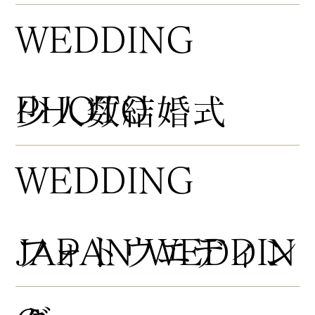
WEDDING
PHOTO
​少人数結婚式
WEDDING
​フォトウエディン
JAPAN WEDDIN