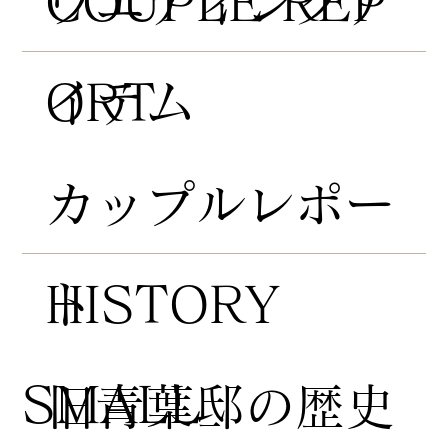
COUPLE REP
​ウエディングア
ORT
イテム
​カップルレポー
HISTORY
ト
​SMALL
​旧青葉邸の歴史