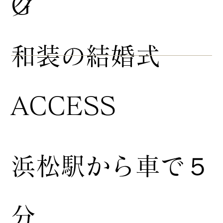
グ
G
​和装の結婚式
ACCESS
浜松駅から車で５
分