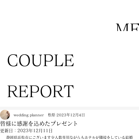
M
COUPLE
REPORT
wedding planner 松原
2023年12月4日
皆様に感謝を込めたプレゼント
更新日：
2023年12月11日
静岡県浜松市にございます少人数専用ながらもホテルが隣接をしている結婚