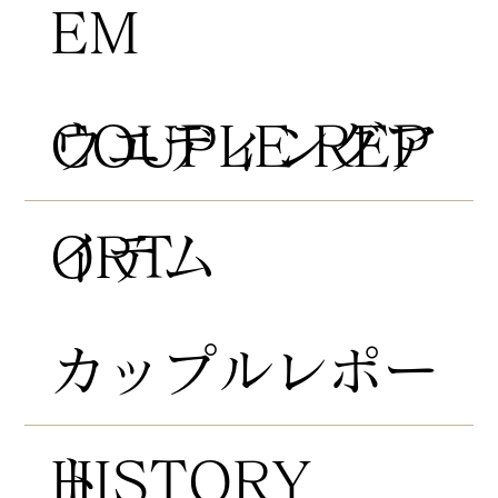
EM
COUPLE REP
​ウエディングア
ORT
イテム
​カップルレポー
HISTORY
ト