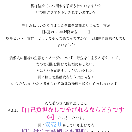
皆様結婚式いつ開催を予定されていますか？
いつ頃ご見学を予定されていますか？
先日お越しいただきました新郎新婦様よりこんな一言が
【私達2025年以降かな・・・】
以降という一言に「どうしてそんな先なんですか？」と咄嗟に言葉にしてし
まいました
結婚式の相場の金額もイメージがつかず、貯金をしようと考えている。
なので期間は開けて結婚式をしたい。
とおふたりが教えてくださいました。
別に焦って結婚式を行う理由もなく
いつでもいいかなと考えられる新郎新婦様も多くいらっしゃいます。
ただ私の個人的に思うこと
【自己負担なしで挙げれるならどうです
それは
か】
ということです。
安売り
別に
をしているわけでも
押し付けて結婚式を開催