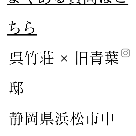
ちら
呉竹荘 × 旧青葉
邸
静岡県浜松市中