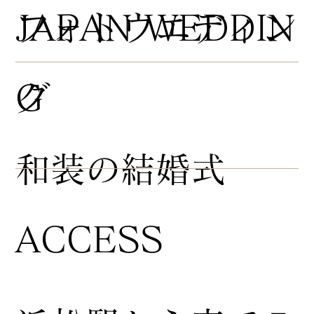
​フォトウエディン
JAPAN WEDDIN
グ
G
​和装の結婚式
ACCESS