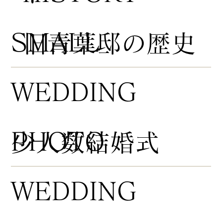
​SMALL
​旧青葉邸の歴史
WEDDING
PHOTO
​少人数結婚式
WEDDING