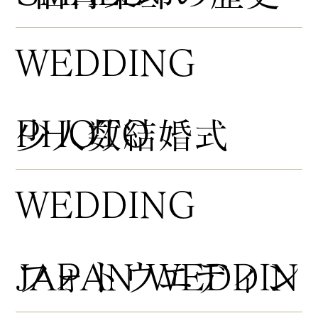
WEDDING
PHOTO
​少人数結婚式
WEDDING
​フォトウエディン
JAPAN WEDDIN