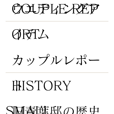
COUPLE REP
​ウエディングア
ORT
イテム
​カップルレポー
HISTORY
ト
​SMALL
​旧青葉邸の歴史