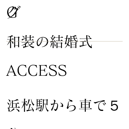
グ
G
​和装の結婚式
ACCESS
浜松駅から車で５