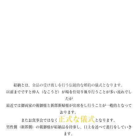
結納とは、
金品の受け渡しを行う伝統的な婚約の儀式となります。
以前までですと仲人（なこうど）が場を仕切り執り行うことが多い流れでし
たが
最近では御両家の親御様と新郎新婦様が出席をし行うことが一般的となって
おります。
正式な儀式
またお食事会ではなく
となります。
男性側（新郎側）の親御様が結納品を持参し、口上を述べて進行をしていき
ます。