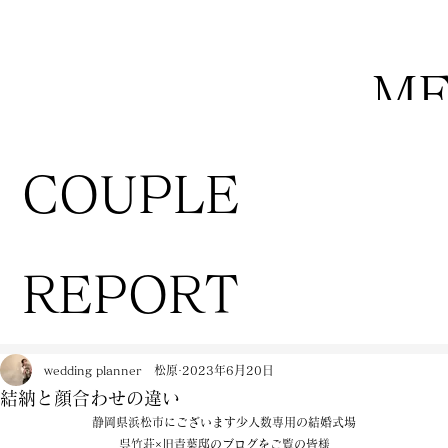
M
COUPLE
REPORT
wedding planner 松原
2023年6月20日
結納と顔合わせの違い
静岡県浜松市にございます少人数専用の結婚式場
呉竹荘×旧青葉邸のブログをご覧の皆様