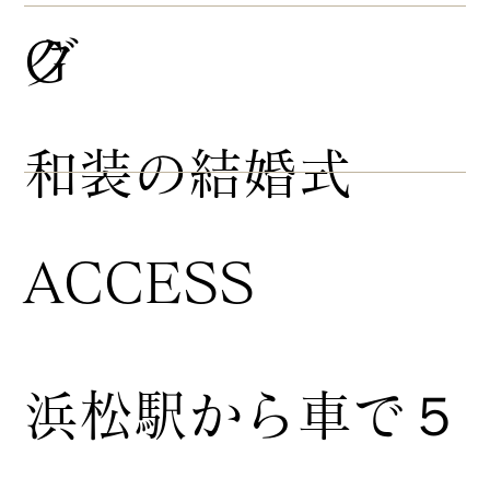
グ
G
​和装の結婚式
ACCESS
浜松駅から車で５