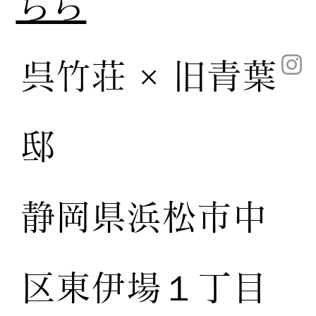
ちら
呉竹荘 × 旧青葉
邸
静岡県浜松市中
区東伊場１丁目