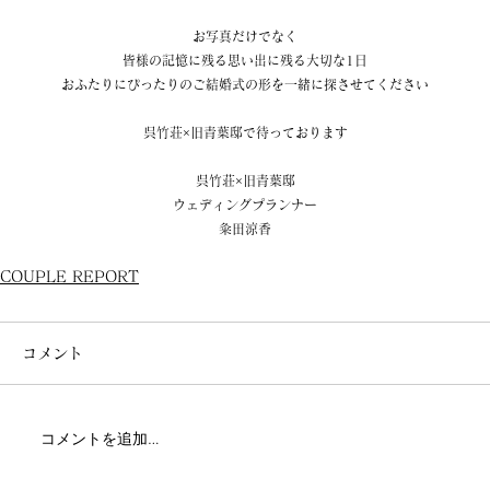
お写真だけでなく
皆様の記憶に残る思い出に残る大切な1日
おふたりにぴったりのご結婚式の形を一緒に探させてください
呉竹荘×旧青葉邸で待っております
呉竹荘×旧青葉邸
ウェディングプランナー
粂田涼香
COUPLE REPORT
コメント
コメントを追加…