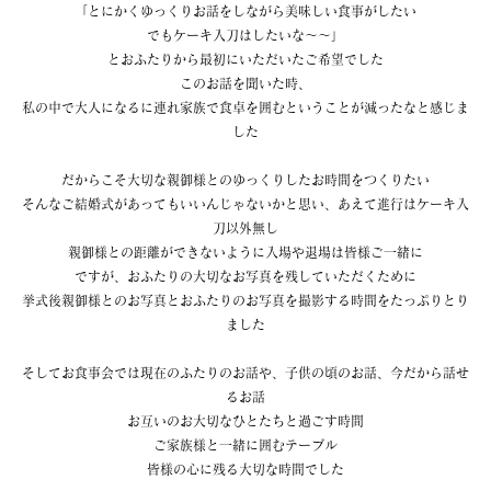
「とにかくゆっくりお話をしながら美味しい食事がしたい
でもケーキ入刀はしたいな〜〜」
とおふたりから最初にいただいたご希望でした
このお話を聞いた時、
私の中で大人になるに連れ家族で食卓を囲むということが減ったなと感じま
した
だからこそ大切な親御様とのゆっくりしたお時間をつくりたい
そんなご結婚式があってもいいんじゃないかと思い、あえて進行はケーキ入
刀以外無し
親御様との距離ができないように入場や退場は皆様ご一緒に
ですが、おふたりの大切なお写真を残していただくために
挙式後親御様とのお写真とおふたりのお写真を撮影する時間をたっぷりとり
ました
そしてお食事会では現在のふたりのお話や、子供の頃のお話、今だから話せ
るお話
お互いのお大切なひとたちと過ごす時間
ご家族様と一緒に囲むテーブル
皆様の心に残る大切な時間でした