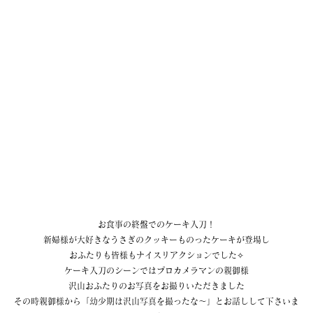
お食事の終盤でのケーキ入刀！
新婦様が大好きなうさぎのクッキーものったケーキが登場し
おふたりも皆様もナイスリアクションでした✧
ケーキ入刀のシーンではプロカメラマンの親御様
沢山おふたりのお写真をお撮りいただきました
その時親御様から「幼少期は沢山写真を撮ったな〜」とお話しして下さいま