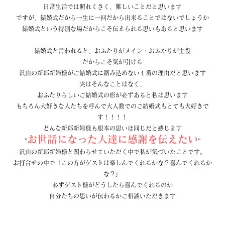
日常生活では照れくさく、難しいことだと思います
ですが、結婚式だから一生に一回だから出来ることではないでしょうか
結婚式という特別な場だからこそ伝えられる思いもあると思います
結婚式と言われると、おふたりがメイン・おふたりが主役
だからこそ気が引ける
沢山の新郎新婦様がご結婚式に踏み込めない１番の理由だと思います
実はそんなことはなく、
おふたりらしいご結婚式の形が必ずあると私は思います
もちろん大好きな人たちを呼んで大人数でのご結婚式もとても大好きで
す！！！！
どんな新郎新婦様も根本の思いは同じだと感じます
お世話になった人達に感謝を伝えたい
”
”
沢山の新郎新婦様と関わらせていただく中で私が気づいたことです。
お打合せの中で「この方がゲストは楽しんでくれるかな？喜んでくれるか
な？」
必ずゲスト様がどうしたら喜んでくれるのか
自分たちの思いが伝わるかご相談いただきます