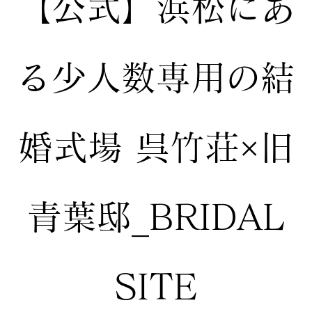
【公式】
浜松にあ
る少人数専用の結
婚式場
呉竹荘×旧
青葉邸_BRIDAL
SITE