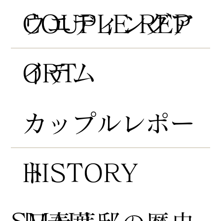
COUPLE REP
​ウエディングア
ORT
イテム
​カップルレポー
HISTORY
ト