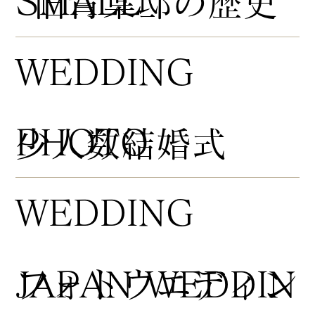
​SMALL
​旧青葉邸の歴史
WEDDING
PHOTO
​少人数結婚式
WEDDING
​フォトウエディン
JAPAN WEDDIN