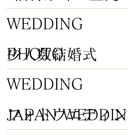
WEDDING
PHOTO
​少人数結婚式
WEDDING
​フォトウエディン
JAPAN WEDDIN