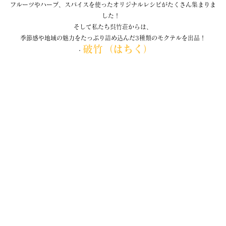
フルーツやハーブ、スパイスを使ったオリジナルレシピがたくさん集まりま
した！  
そして私たち呉竹荘からは、
季節感や地域の魅力をたっぷり詰め込んだ3種類のモクテルを出品！
破竹（はちく）
  ・