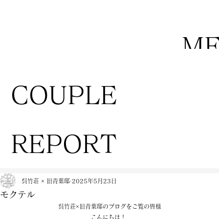
M
COUPLE
REPORT
呉竹荘 × 旧青葉邸
2025年5月23日
モクテル
呉竹荘×旧青葉邸のブログをご覧の皆様
こんにちは！ 