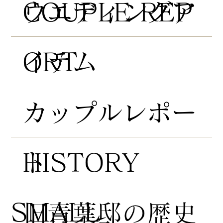
COUPLE REP
​ウエディングア
ORT
イテム
​カップルレポー
HISTORY
ト
​SMALL
​旧青葉邸の歴史