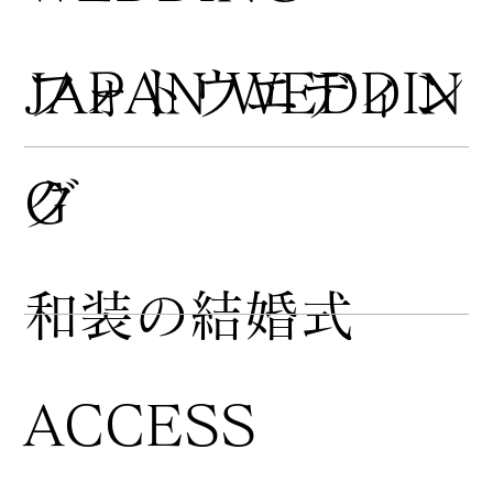
​フォトウエディン
JAPAN WEDDIN
グ
G
​和装の結婚式
ACCESS