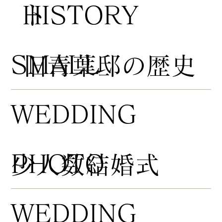
HISTORY
ト
​SMALL
​旧青葉邸の歴史
WEDDING
PHOTO
​少人数結婚式
WEDDING