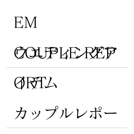
EM
COUPLE REP
​ウエディングア
ORT
イテム
​カップルレポー