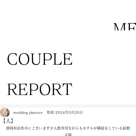
M
COUPLE
REPORT
wedding planner 松原
2024年5月20日
【人】
静岡県浜松市にございます少人数専用ながらもホテルが隣接をしている結婚
式場