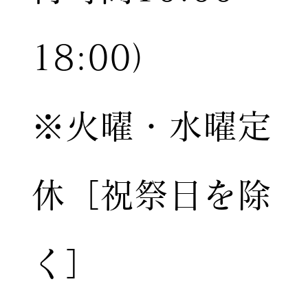
18:00）
※火曜・水曜定
休［祝祭日を除
く］