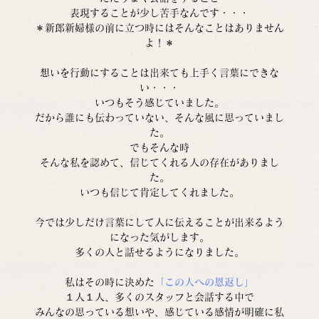
表現することが少し苦手なんです・・・
＊新郎新婦様の前に立つ時にはそんなことはありません
よ！＊
想いを行動にすることは出来ても上手く言葉にできな
い・・・
いつもそう感じていました。
だから誰にも伝わっていない、そんな風に思っていまし
た。
でもそんな時
そんな私を認めて、信じてくれる人の存在がありまし
た。
いつも信じて肯定してくれました。
今では少しだけ言葉にして人に伝えることが出来るよう
になった気がします。
多くの人と話せるようになりました。
私はその時に決めた
「この人への恩返し」
１人１人、多くのスタッフと会話する中で
みんなの思っている想いや、感じている感情が明確に私