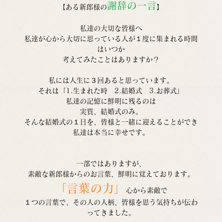
謝辞の一言
【ある新郎様の
】
私達の大切な皆様へ
私達が心から大切に思っている人が１度に集まれる時間
はいつか
考えてみたことはありますか？
私には人生に３回あると思っています。
それは「1.生まれた時　2.結婚式　3.お葬式」
私達の記憶に鮮明に残るのは
実質、結婚式のみ。
そんな結婚式の１日を、皆様と一緒に迎えることができ
私達は本当に幸せです。
一部ではありますが、
素敵な新郎様からのお言葉、鮮明に覚えております。
「言葉の力」
心から素敵で
１つの言葉で、その人の人柄、皆様を思う気持ちが伝わ
ってきました。