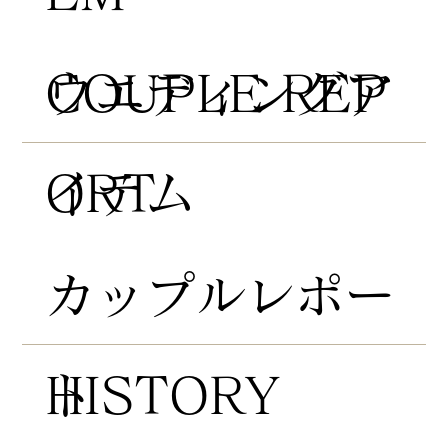
COUPLE REP
​ウエディングア
ORT
イテム
​カップルレポー
HISTORY
ト