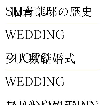
​SMALL
​旧青葉邸の歴史
WEDDING
PHOTO
​少人数結婚式
WEDDING