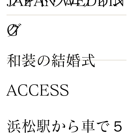
​フォトウエディン
JAPAN WEDDIN
グ
G
​和装の結婚式
ACCESS
浜松駅から車で５