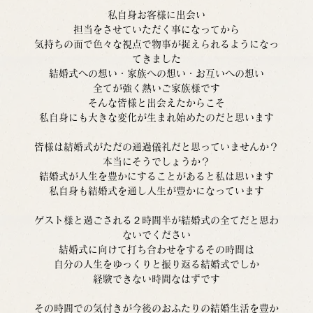
私自身お客様に出会い
担当をさせていただく事になってから
気持ちの面で色々な視点で物事が捉えられるようになっ
てきました
結婚式への想い・家族への想い・お互いへの想い
全てが強く熱いご家族様です
そんな皆様と出会えたからこそ
私自身にも大きな変化が生まれ始めたのだと思います
皆様は結婚式がただの通過儀礼だと思っていませんか？
本当にそうでしょうか？
結婚式が人生を豊かにすることがあると私は思います
私自身も結婚式を通し人生が豊かになっています
ゲスト様と過ごされる２時間半が結婚式の全てだと思わ
ないでください
結婚式に向けて打ち合わせをするその時間は
自分の人生をゆっくりと振り返る結婚式でしか
経験できない時間なはずです
その時間での気付きが今後のおふたりの結婚生活を豊か