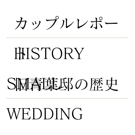
​カップルレポー
HISTORY
ト
​SMALL
​旧青葉邸の歴史
WEDDING