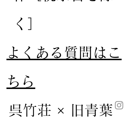
く］
​よくある質問はこ
ちら
呉竹荘 × 旧青葉