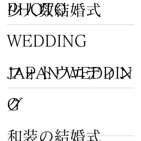
PHOTO
​少人数結婚式
WEDDING
​フォトウエディン
JAPAN WEDDIN
グ
G
​和装の結婚式