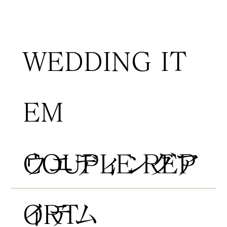
WEDDING IT
EM
COUPLE REP
​ウエディングア
ORT
イテム