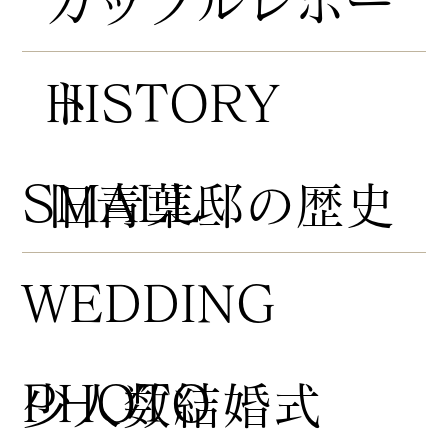
​カップルレポー
HISTORY
ト
​SMALL
​旧青葉邸の歴史
WEDDING
PHOTO
​少人数結婚式