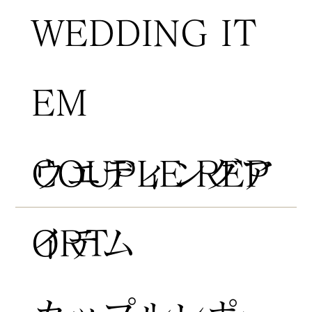
WEDDING IT
EM
COUPLE REP
​ウエディングア
ORT
イテム