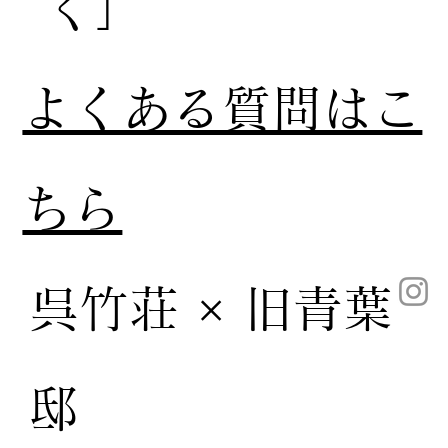
く］
​よくある質問はこ
ちら
呉竹荘 × 旧青葉
邸