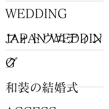
WEDDING
​フォトウエディン
JAPAN WEDDIN
グ
G
​和装の結婚式