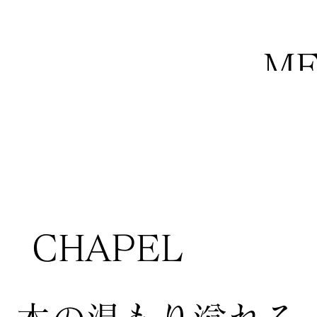
M
​CHAPEL