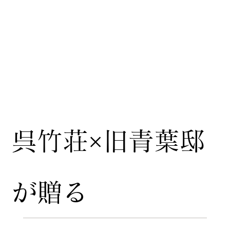
呉竹荘×旧青葉邸
が贈る