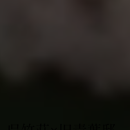
呉竹荘×旧青葉邸