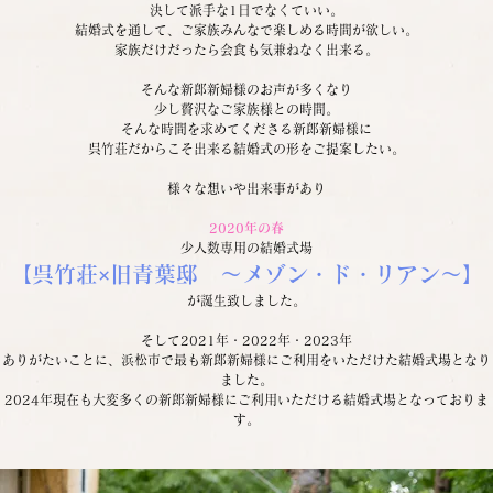
決して派手な1日でなくていい。
結婚式を通して、ご家族みんなで楽しめる時間が欲しい。
家族だけだったら会食も気兼ねなく出来る。
そんな新郎新婦様のお声が多くなり
少し贅沢なご家族様との時間。
そんな時間を求めてくださる新郎新婦様に
呉竹荘だからこそ出来る結婚式の形をご提案したい。
様々な想いや出来事があり
2020年の春
少人数専用の結婚式場
【呉竹荘×旧青葉邸　～メゾン・ド・リアン～】
が誕生致しました。
そして2021年・2022年・2023年
ありがたいことに、浜松市で最も新郎新婦様にご利用をいただけた結婚式場となり
ました。
2024年現在も大変多くの新郎新婦様にご利用いただける結婚式場となっておりま
す。