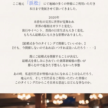
「浜松」
ここ地元
にて地域の多くの皆様にご利用いただき
本日まで発展させて頂いてきました。
2020年
未曽有の災害に世界が見舞われ
世界の様相はガラリと変化し
旅行やイベント、普段の日常生活も大きく変化。
もちろん結婚式にも大きな影響がありました。
【結婚式を今のタイミングで開催していいのか。】
【でも、今開催しないのであればいつすれば良いんだろう・・・】
既にご結婚式を開催することが決定し
結婚式を楽しみにされていた新郎新婦様の想いが
膨らむ中で起きた予想もしなかった事態
あの時、私達呉竹荘が皆様のお力になれることはなんだろう。
地元の方、そして呉竹荘をご利用いただいた皆様に
このタイミングだからこそ出来る恩返しはどんな事なのか。