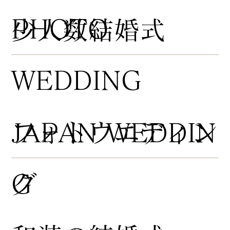
PHOTO
​少人数結婚式
WEDDING
​フォトウエディン
JAPAN WEDDIN
グ
G