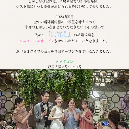
しかし今は世界は元に戻り全ての新郎新婦様、
ゲスト様にもっと幸せが届けられる時代が戻って参りました。
2024年5月
全ての新郎新婦様のご希望を叶えるべく
幸せのお手伝いをさせていただきたい！その想いで
「呉竹荘」
改めて
の結婚式場を
リニューアルオープン
させていただくこととなりました。
選べる３タイプの会場を今回オープンさせていただきました。
・オクタゴン・
収容人数2名～120名