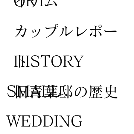
ORT
イテム
​カップルレポー
HISTORY
ト
​SMALL
​旧青葉邸の歴史
WEDDING