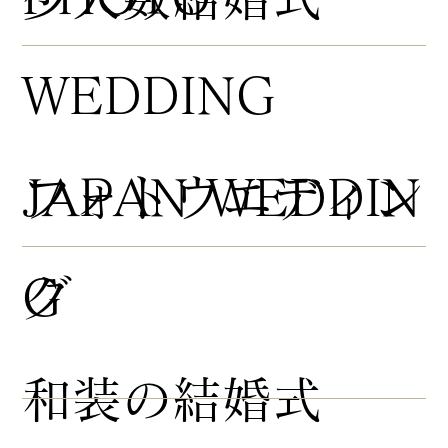
WEDDING
​フォトウエディン
JAPAN WEDDIN
グ
G
​和装の結婚式