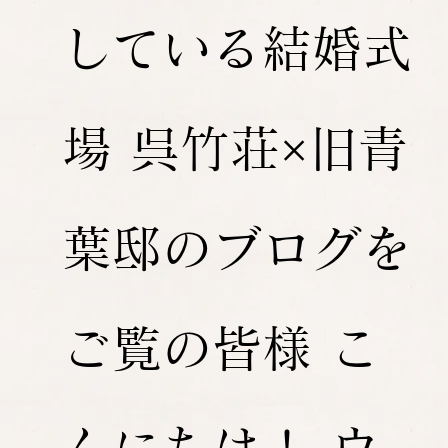
している結婚式
場 呉竹荘×旧青
葉邸のブログを
ご覧の皆様 こ