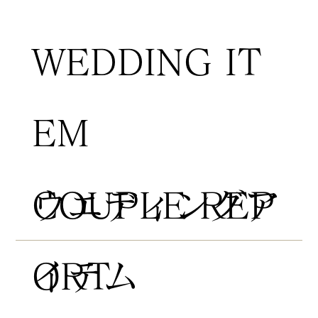
WEDDING IT
EM
COUPLE REP
​ウエディングア
ORT
イテム