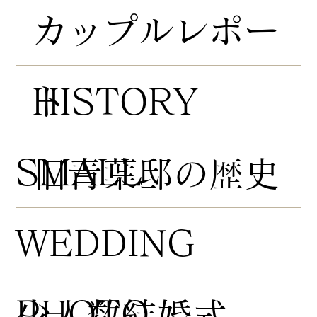
​カップルレポー
HISTORY
ト
​SMALL
​旧青葉邸の歴史
WEDDING
PHOTO
​少人数結婚式