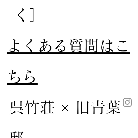
く］
​よくある質問はこ
ちら
呉竹荘 × 旧青葉
邸