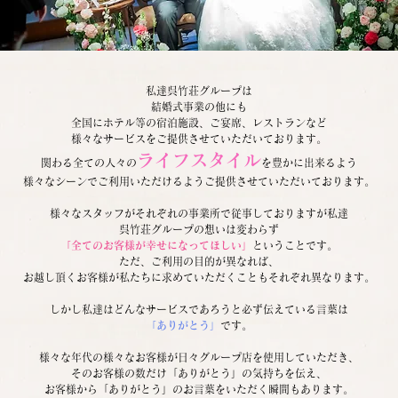
私達呉竹荘グループは
結婚式事業の他にも
全国にホテル等の宿泊施設、ご宴席、レストランなど
様々なサービスをご提供させていただいております。
ライフスタイル
関わる全ての人々の
を豊かに出来るよう
様々なシーンでご利用いただけるようご提供させていただいております。
様々なスタッフがそれぞれの事業所で従事しておりますが私達
呉竹荘グループの想いは変わらず
「全てのお客様が幸せになってほしい」
ということです。
ただ、ご利用の目的が異なれば、
お越し頂くお客様が私たちに求めていただくこともそれぞれ異なります。
しかし私達はどんなサービスであろうと必ず伝えている言葉は
「ありがとう」
です。
様々な年代の様々なお客様が日々グループ店を使用していただき、
そのお客様の数だけ「ありがとう」の気持ちを伝え、
お客様から「ありがとう」のお言葉をいただく瞬間もあります。