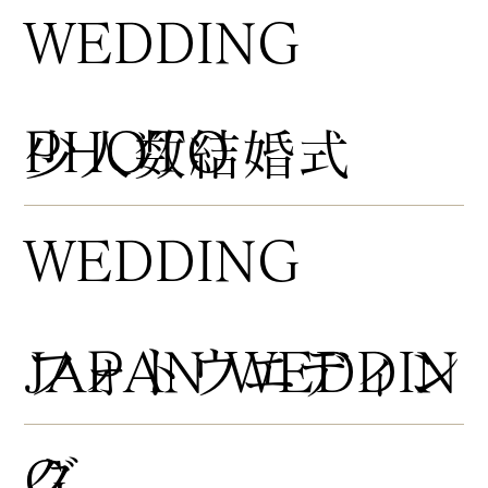
WEDDING
PHOTO
​少人数結婚式
WEDDING
​フォトウエディン
JAPAN WEDDIN
グ
G