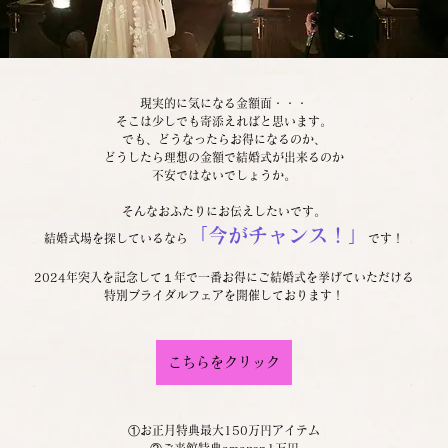
現実的に気になる金額面・・・
そこは少しでも寄添えればと思います。
でも、どうなったらお得になるのか、
どうしたら理想の金額で結婚式が出来るのか
不安ではないでしょうか。
そんなおふたりにお伝えしたいです。
「今がチャンス！」
結婚式場を探しているなら
です！
2024年突入を記念して１年で一番お得にご結婚式を挙げていただける
特別ブライダルフェアを開催しております！
こちらをクリック
①お正月特典最大150万円アイテム
②ご来館特典amazon1万円