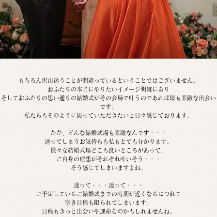
もちろん沢山迷うことが間違っているということではございません。
おふたりの本当にやりたいイメージ明確にあり
そしておふたりの思い通りの結婚式がその会場で叶うのであれば最も素敵な出会い
です。
私たちもそのように思っていただきたいと日々感じております。
ただ、どんな結婚式場も素敵なんです・・・
迷ってしまうお気持ちも私もとても分かります。
様々な結婚式場どこも良いところがあって、
ご自身の理想がそれぞれ叶いそう・・・
そう感じてしまいますよね。
迷って・・・迷って・・・
ご予定しているご結婚式までの時期が近くなるにつれて
空き日程も限られてしまいます。
日程もきっと出会いや運命なのかもしれませんね。