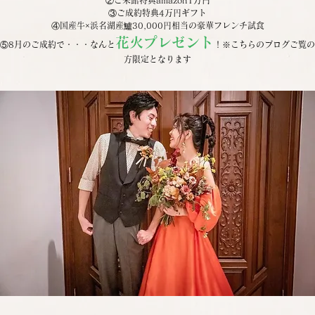
③ご成約特典4万円ギフト
④国産牛×浜名湖産鱸30,000円相当の豪華フレンチ試食
花火プレゼント
⑤8月のご成約で・・・なんと
！※こちらのブログご覧の
方限定となります