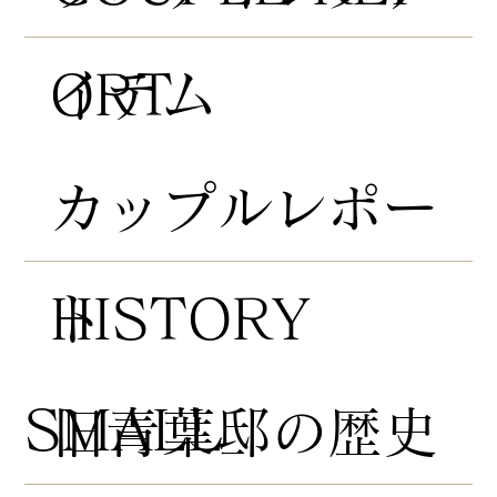
ORT
イテム
​カップルレポー
HISTORY
ト
​SMALL
​旧青葉邸の歴史