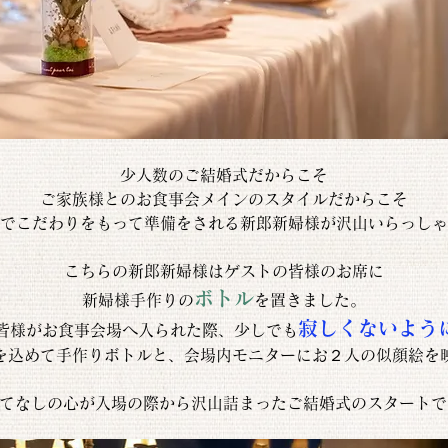
少人数のご結婚式だからこそ
ご家族様とのお食事会メインのスタイルだからこそ
でこだわりをもって準備をされる新郎新婦様が沢山いらっしゃ
こちらの新郎新婦様はゲストの皆様のお席に
ボトル
新婦様手作りの
を置きました。
寂しくないよう
皆様がお食事会場へ入られた際、少しでも
を込めて手作りボトルと、会場内モニターにお２人の似顔絵を
てなしの心が入場の際から沢山詰まったご結婚式のスタートで