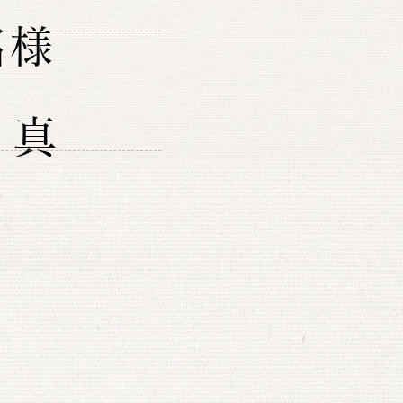
名様
 真