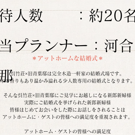
待人数 ：約20
当プランナー：河合
＊アットホームな結婚式＊
那
呉竹荘×旧青葉邸は完全木造一軒家の結婚式場です。
木の香りもあり温かみ溢れる少人数専用の結婚式となります。
そんな呉竹荘×旧青葉邸にご見学にお越しになる新郎新婦様
実際にご結婚式を挙げられた新郎新婦様
皆様はじめてお会いをした際にお話しをされることは
アットホームに・ゲストの皆様への満足度を重視されます。
アットホーム・ゲストの皆様への満足度