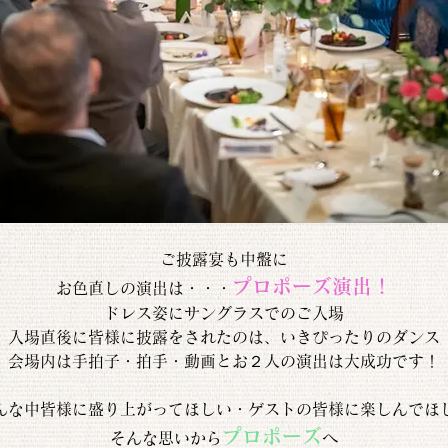
ご披露宴も中盤に
プロポーズ演出！
お色直しの演出は・・・
ドレス姿にサングラスでのご入場
入場直後に皆様に披露をされたのは、いきぴったりのダンス
会場内は手拍子・拍手・動画とお２人の演出は大成功です！
んな中皆様に盛り上がってほしい・ゲストの皆様に楽しんでほ
プロポーズ
そんな思いから
へ