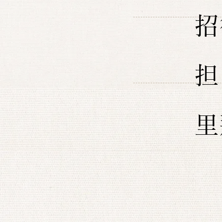
招
担
里