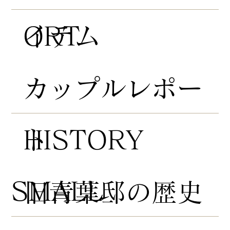
ORT
イテム
​カップルレポー
HISTORY
ト
​SMALL
​旧青葉邸の歴史