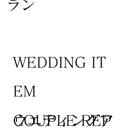
ラン
WEDDING IT
EM
COUPLE REP
​ウエディングア