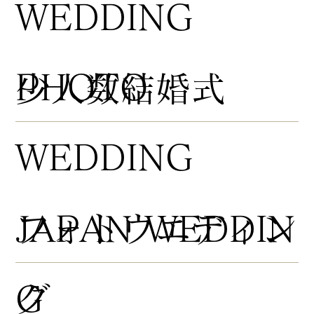
WEDDING
PHOTO
​少人数結婚式
WEDDING
​フォトウエディン
JAPAN WEDDIN
グ
G