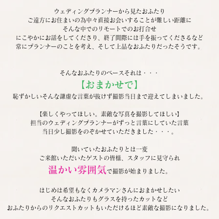
ウェディングプランナーから見たおふたり
ご遠方にお住まいの為中々直接お会いすることが難しい距離に
そんな中でのリモートでのお打合せ
にこやかにお話をしてくださり、終了間際には手を振ってくださるなど
常にプランナーのことを考え、そして上品なおふたりだったそうです。
そんなおふたりのベースそれは・・・
【おまかせで】
恥ずかしいそんな謙虚な言葉が抜けず撮影当日まで迎えてしまいました。
【楽しくやってほしい。素敵な写真を撮影してほしい】
担当のウェディングプランナーがずっと言葉にしていた言葉
当日少し撮影をのぞかせていただきました・・・。
聞いていたおふたりとは一変
ご来館いただいたゲストの皆様、スタッフに見守られ
温かい雰囲気
で撮影が始まりました。
はじめは希望もなくカメラマンさんにおまかせしたい
そんなおふたりもグラスを持ったカットなど
おふたりからのリクエストカットもいただけるほど素敵な撮影になりました。