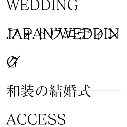
WEDDING
​フォトウエディン
JAPAN WEDDIN
グ
G
​和装の結婚式
ACCESS