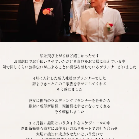
私は飛び上がるほど嬉しかったです
お電話口でお手伝いさせていただける喜びをお父様に伝えている中
隣で同じくらいお手伝いが出来ることに喜びを感じているプランナーがいました
4月に入社した新入社員のプランナーでした
誰よりきっとこのご家族を幸せにしてくれる
そう感じました
彼女に担当のウエディングプランナーを任せたら
絶対に新郎新婦様、親御様は幸せになってくれる
そう確信しました
１ヵ月後に撮影というタイトなスケジュールの中
新郎新婦様も遠方にお住まいの為リモートでの打ち合わせ
大切に絶対に成功させたいという想いで