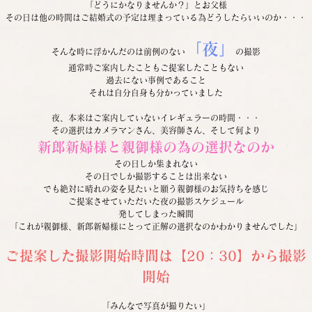
「どうにかなりませんか？」とお父様
その日は他の時間はご結婚式の予定は埋まっている為どうしたらいいのか・・・
「夜」
そんな時に浮かんだのは前例のない
の撮影
通常時ご案内したこともご提案したこともない
過去にない事例であること
それは自分自身も分かっていました
夜、本来はご案内していないイレギュラーの時間・・・
その選択はカメラマンさん、美容師さん、そして何より
新郎新婦様と親御様の為の選択なのか
その日しか集まれない
その日でしか撮影することは出来ない
でも絶対に晴れの姿を見たいと願う親御様のお気持ちを感じ
ご提案させていただいた夜の撮影スケジュール
発してしまった瞬間
「これが親御様、新郎新婦様にとって正解の選択なのかわかりませんでした」
ご提案した撮影開始時間は【20：30】から撮影
開始
「みんなで写真が撮りたい」