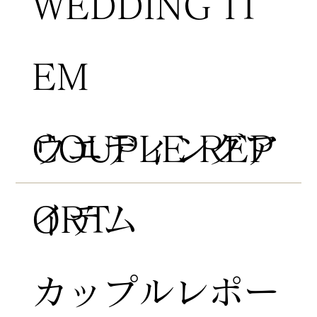
WEDDING IT
EM
COUPLE REP
​ウエディングア
ORT
イテム
​カップルレポー