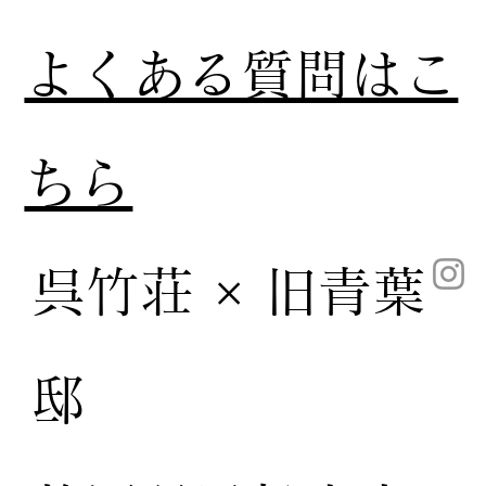
​よくある質問はこ
ちら
呉竹荘 × 旧青葉
邸