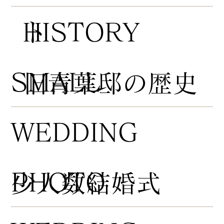
HISTORY
ト
​SMALL
​旧青葉邸の歴史
WEDDING
PHOTO
​少人数結婚式