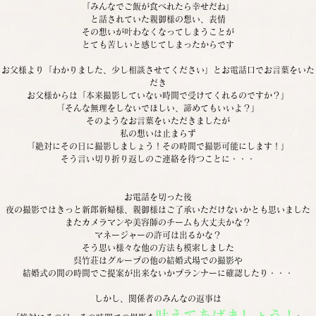
「みんなでご飯が食べれたら幸せだね」
と話されていた親御様の想い、表情
その想いが叶わなくなってしまうことが
とても苦しいと感じてしまったからです
お父様より「わかりました、少し相談させてください」とお電話口でお言葉をいた
だき
お父様からは「本来撮影していない時間で受けてくれるのですか？」
「そんな無理をしないでほしい、諦めてもいいよ？」
そのようなお言葉をいただきましたが
私の想いは止まらず
「絶対にその日に撮影しましょう！その時間で撮影可能にします！」
そう言い切り折り返しのご連絡を待つことに・・・
お電話を切った後
夜の撮影ではきっと新郎新婦様、親御様はご了承いただけないかとも思いました
またカメラマンや美容師のチームも大丈夫かな？
マネージャーの許可は出るかな？
そう思い様々な他の方法も模索しました
呉竹荘はグループの他の結婚式場での撮影や
結婚式の間の時間でご提案が出来ないかプランナーに確認したり・・・
しかし、関係者のみんなの返事は
叶えてあげましょう！