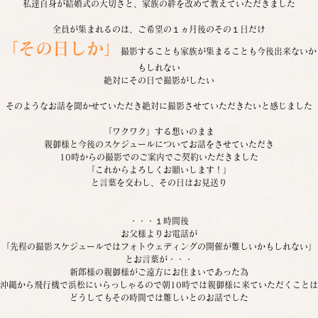
私達自身が結婚式の大切さと、家族の絆を改めて教えていただきました
全員が集まれるのは、ご希望の１ヵ月後のその１日だけ
「その日しか」
撮影することも家族が集まることも今後出来ないか
もしれない
絶対にその日で撮影がしたい
そのようなお話を聞かせていただき絶対に撮影させていただきたいと感じました
「ワクワク」する想いのまま
親御様と今後のスケジュールについてお話をさせていただき
10時からの撮影でのご案内でご契約いただきました
「これからよろしくお願いします！」
と言葉を交わし、その日はお見送り
・・・１時間後
お父様よりお電話が
「先程の撮影スケジュールではフォトウェディングの開催が難しいかもしれない」
とお言葉が・・・
新郎様の親御様がご遠方にお住まいであった為
沖縄から飛行機で浜松にいらっしゃるので朝10時では親御様に来ていただくことは
どうしてもその時間では難しいとのお話でした