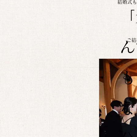
結婚式も
「
ご結
ん
も
な