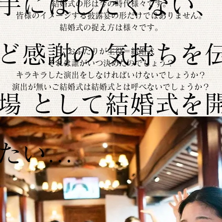
手にはしたくない、
結婚式の形は今の時代様々です。
皆様のイメージする披露宴の形だけではありません。
結婚式の捉え方は様々です。
ど感謝の 気持ちを
おふたりが主役＝結婚式
それは誰がいつ決めたのでしょう？
キラキラした演出をしなければいけないでしょうか？
演出が無いご結婚式は結婚式とは呼べないでしょうか？
場 として結婚式を
たい...