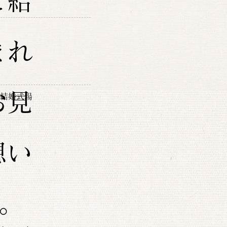
ご結
まれ
お見
結婚式場
想い
。
、