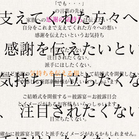
「でも・・・」
の言葉の先は
支えてくれた方々へ
感謝の気持ち
家族への
は伝えたい！
自分をこれまで支えてくれた方々への想い
感謝を伝えたいというお気持ち
 感謝を伝えたいと
目立ちたくない、
注目されたくない、
派手にはしたくない、
気持ちを伝える場
だけど感謝の
として結婚式を開催したい
気持ち 目立ちたく
そう感じる新郎新婦様が多くいらっしゃいます。
ご結婚式を開催する＝披露宴＝お披露目会
とイメージがあるお客様もいらっしゃいます。
、 注目されたくな
目立ちたくない。
確かに披露宴と聞くと派手なイメージがあるかもしれません。