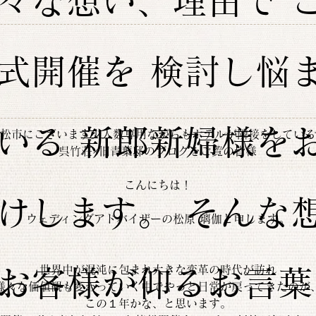
々な想い、理由で 
式開催を 検討し悩
いる 新郎新婦様を
松市にございます少人数専用ながらもホテルが隣接をしている
呉竹荘×旧青葉邸のブログをご覧の皆様
こんにちは！
けします。 そんな
ウェディングアドバイザーの松原 璃伽と申します。
世界中が混沌に包まれ大きな変革の時代が訪れ
お客様が仰るお言葉
様々な価値観も変わっていく中でやっと日常が戻ってきたのが
この１年かな、と思います。