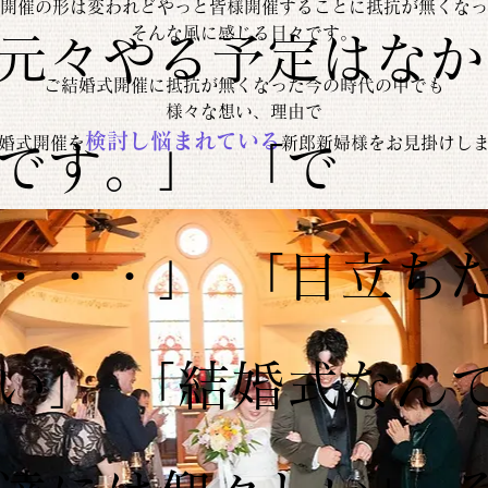
開催の形は変われどやっと皆様開催することに抵抗が無くなっ
そんな風に感じる日々です。
元々やる予定はなか
ご結婚式開催に抵抗が無くなった今の時代の中でも
様々な想い、理由で
検討し悩まれている
婚式開催を
新郎新婦様をお見掛けし
です。」 「で
・・・」 「目立ち
い」 「結婚式なん