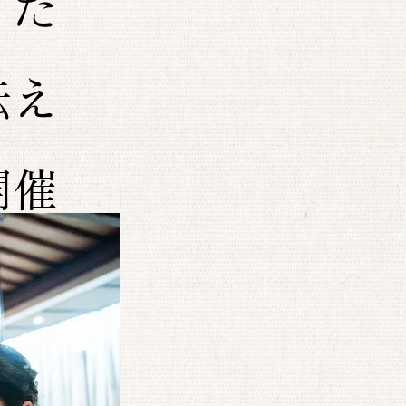
 だ
伝え
開催