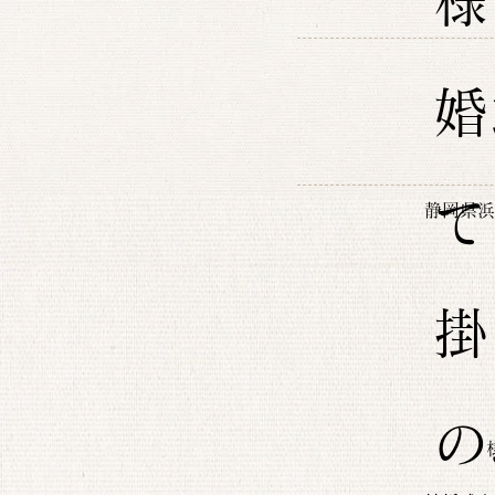
様
婚
て
静岡県浜
掛
の