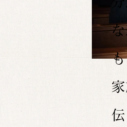
分
な
も
家
伝