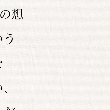
の想
いう
な
い、