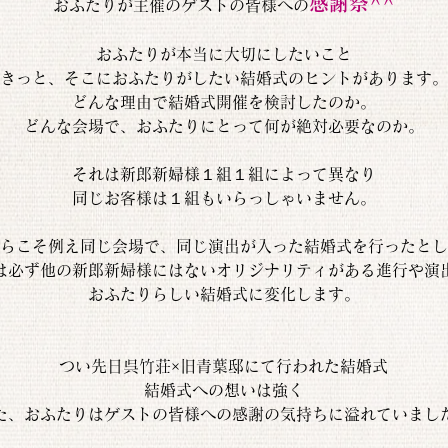
感謝祭^^
おふたりが主催のゲストの皆様への
おふたりが本当に大切にしたいこと
きっと、そこにおふたりがしたい結婚式のヒントがあります。
どんな理由で結婚式開催を検討したのか。
どんな会場で、おふたりにとって何が絶対必要なのか。
それは新郎新婦様１組１組によって異なり
同じお客様は１組もいらっしゃいません。
らこそ例え同じ会場で、同じ演出が入った結婚式を行ったとし
は必ず他の新郎新婦様にはないオリジナリティがある進行や演
おふたりらしい結婚式に変化します。
つい先日呉竹荘×旧青葉邸にて行われた結婚式
結婚式への想いは強く
た、おふたりはゲストの皆様への感謝の気持ちに溢れていまし