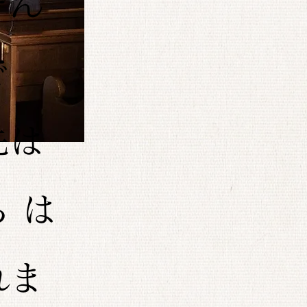
そん
で
先は
 は
れま