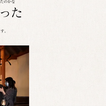
たのかな
った
ます。
たく
て自