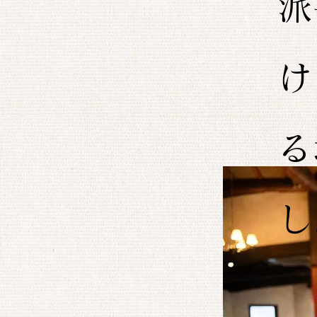
派
け
る
し