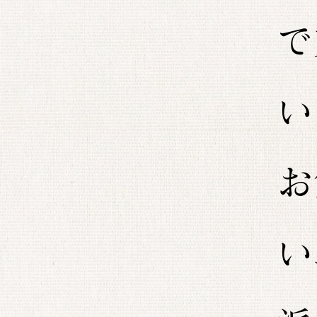
で
い
お
い