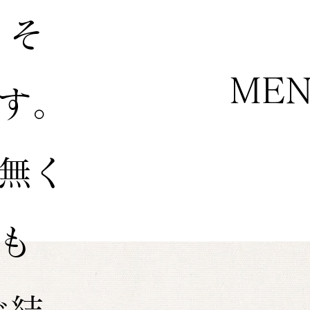
 そ
ME
す。
無く
も