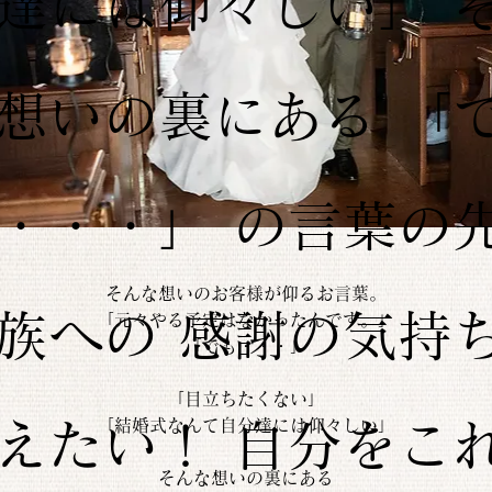
達には仰々しい」 
想いの裏にある 「
・・・」 の言葉の
そんな想いのお客様が仰るお言葉。
族への 感謝の気持ち
「元々やる予定はなかったんです。」
「でも・・・」
「目立ちたくない」
「結婚式なんて自分達には仰々しい」
えたい！ 自分をこ
そんな想いの裏にある