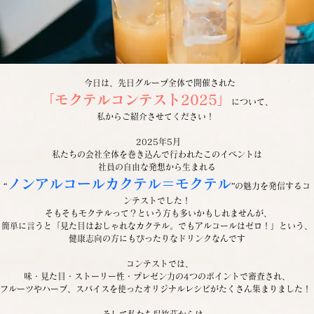
  今日は、先日グループ全体で開催された
「モクテルコンテスト2025」
について、
私からご紹介させてください！ 
 2025年5月
私たちの会社全体を巻き込んで行われたこのイベントは
社員の自由な発想から生まれる
ノンアルコールカクテル＝モクテル
“
”の魅力を発信するコ
ンテストでした！
 そもそもモクテルって？という方も多いかもしれませんが、
簡単に言うと「見た目はおしゃれなカクテル。でもアルコールはゼロ！」という、
健康志向の方にもぴったりなドリンクなんです
  コンテストでは、
味・見た目・ストーリー性・プレゼン力の4つのポイントで審査され、
フルーツやハーブ、スパイスを使ったオリジナルレシピがたくさん集まりました！ 