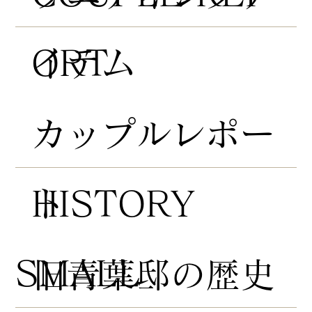
ORT
イテム
​カップルレポー
HISTORY
ト
​SMALL
​旧青葉邸の歴史