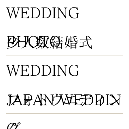
WEDDING
PHOTO
​少人数結婚式
WEDDING
​フォトウエディン
JAPAN WEDDIN
グ
G