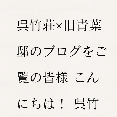
呉竹荘×旧青葉
邸のブログをご
覧の皆様 こん
にちは！ 呉竹