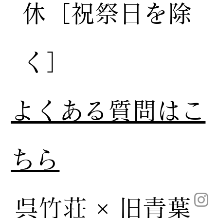
休［祝祭日を除
く］
​よくある質問はこ
ちら
呉竹荘 × 旧青葉