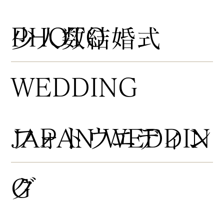
PHOTO
​少人数結婚式
WEDDING
​フォトウエディン
JAPAN WEDDIN
グ
G