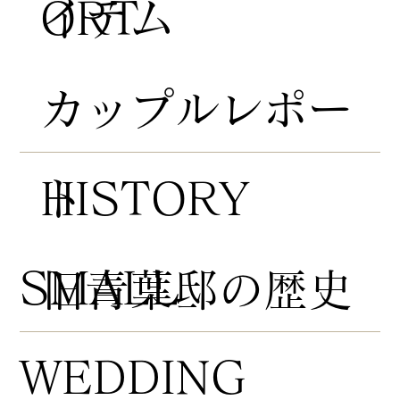
ORT
イテム
​カップルレポー
HISTORY
ト
​SMALL
​旧青葉邸の歴史
WEDDING