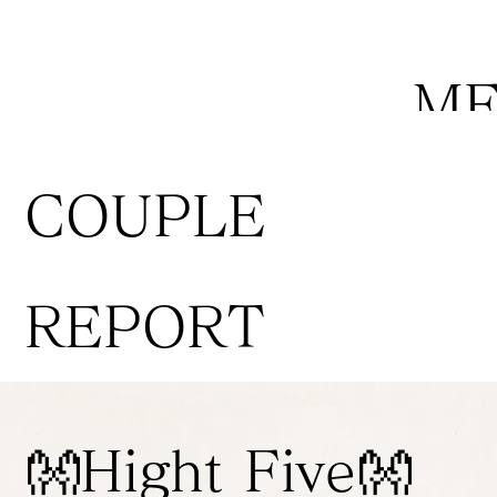
M
COUPLE
REPORT
👐Hight Five👐