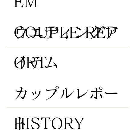
EM
COUPLE REP
​ウエディングア
ORT
イテム
​カップルレポー
HISTORY
ト