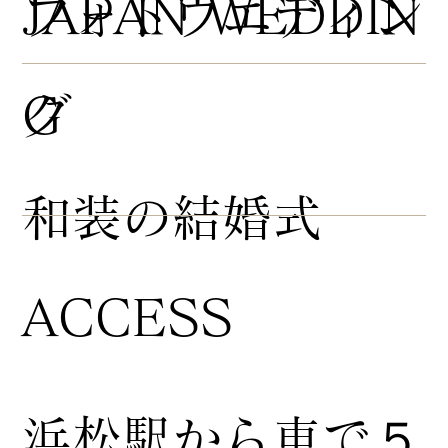
​フォトウエディン
JAPAN WEDDIN
グ
G
​和装の結婚式
ACCESS
浜松駅から車で５