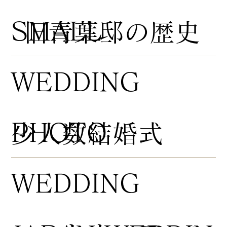
​SMALL
​旧青葉邸の歴史
WEDDING
PHOTO
​少人数結婚式
WEDDING