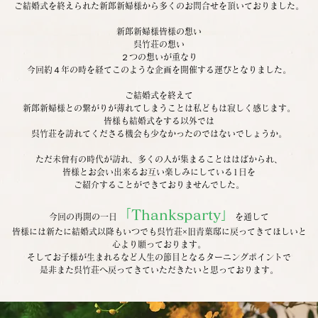
ご結婚式を終えられた新郎新婦様から多くのお問合せを頂いておりました。
新郎新婦様皆様の想い
呉竹荘の想い
２つの想いが重なり
今回約４年の時を経てこのような企画を開催する運びとなりました。
ご結婚式を終えて
新郎新婦様との繋がりが薄れてしまうことは私どもは寂しく感じます。
皆様も結婚式をする以外では
呉竹荘を訪れてくださる機会も少なかったのではないでしょうか。
ただ未曾有の時代が訪れ、多くの人が集まることははばかられ、
皆様とお会い出来るお互い楽しみにしている1日を
ご紹介することができておりませんでした。
「Thanksparty」
今回の再開の一日
を通して
皆様には新たに結婚式以降もいつでも呉竹荘×旧青葉邸に戻ってきてほしいと
心より願っております。
そしてお子様が生まれるなど人生の節目となるターニングポイントで
是非また呉竹荘へ戻ってきていただきたいと思っております。