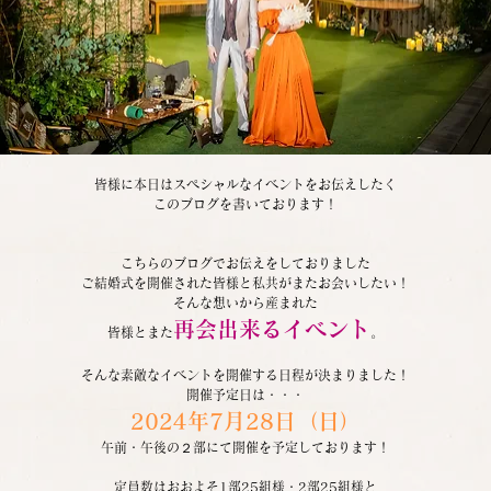
皆様に本日はスペシャルなイベントをお伝えしたく
このブログを書いております！
こちらのブログでお伝えをしておりました
ご結婚式を開催された皆様と私共がまたお会いしたい！
そんな想いから産まれた
再会出来るイベント
皆様とまた
。
そんな素敵なイベントを開催する日程が決まりました！
開催予定日は・・・
2024年7月28日（日）
午前・午後の２部にて開催を予定しております！
定員数はおおよそ1部25組様・2部25組様と