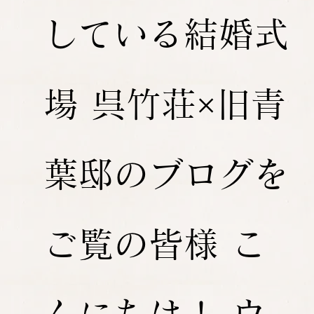
している結婚式
場 呉竹荘×旧青
葉邸のブログを
ご覧の皆様 こ