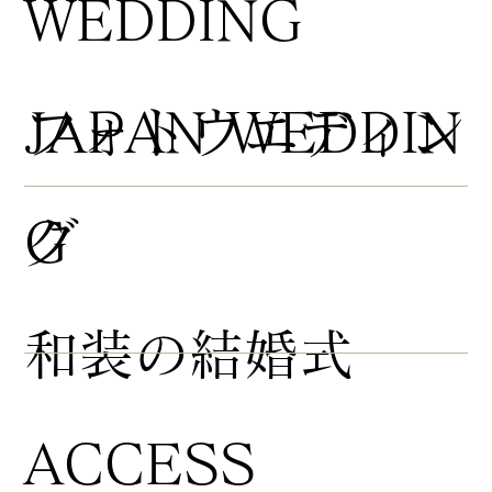
WEDDING
​フォトウエディン
JAPAN WEDDIN
グ
G
​和装の結婚式
ACCESS