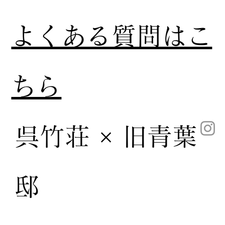
​よくある質問はこ
ちら
呉竹荘 × 旧青葉
邸