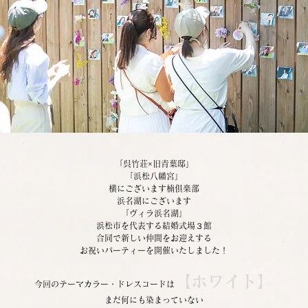
「呉竹荘×旧青葉邸」
「浜松八幡宮」
横にございます楠倶楽部
浜名湖にございます
「ヴィラ浜名湖」
浜松市を代表する結婚式場３館
合同で新しい仲間をお迎えする
お祝いパーティーを開催いたしました！
【ホワイト】
今回のテーマカラー・ドレスコードは
まだ何にも染まっていない