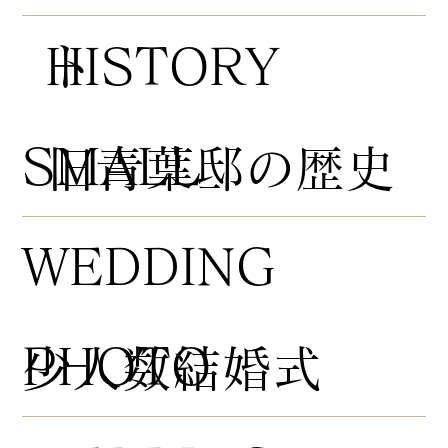
HISTORY
ト
​SMALL
​旧青葉邸の歴史
WEDDING
PHOTO
​少人数結婚式