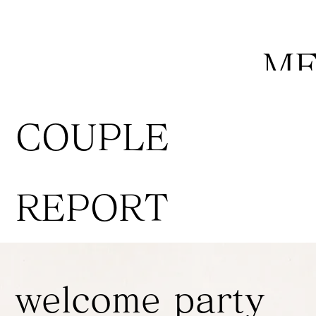
M
COUPLE
REPORT
welcome party