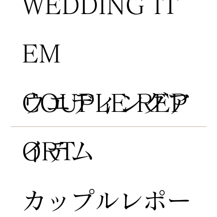
WEDDING IT
EM
COUPLE REP
​ウエディングア
ORT
イテム
​カップルレポー