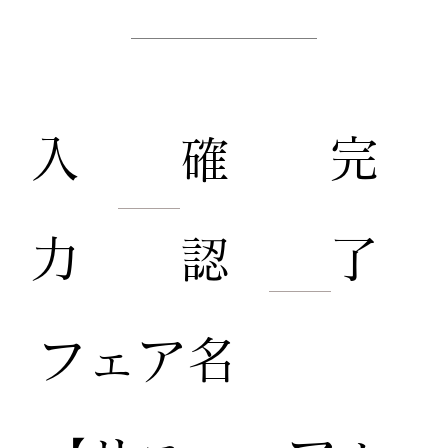
​来館予約
​入
​完
​確
力
了
認
​フェア名