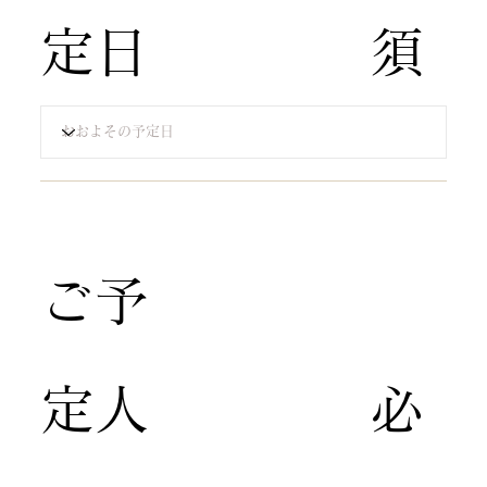
定日
須​
​ご予
定人
​必