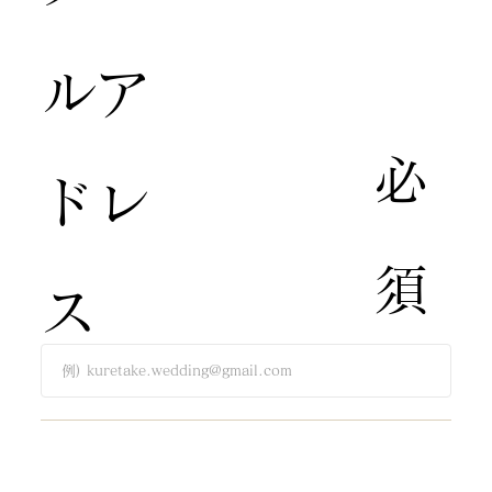
ルア
​必
ドレ
須​
ス