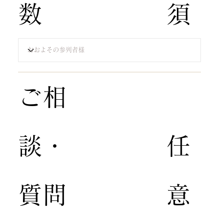
数
須​
​ご相
談・
​任
質問​
意