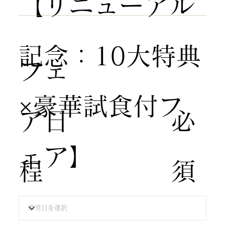
【リニューアル
記念：10大特典
​フェ
×豪華試食付フ
ア日
​必
ェア】
程
須​