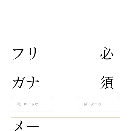
​フリ
​必
ガナ​
須​
​メー