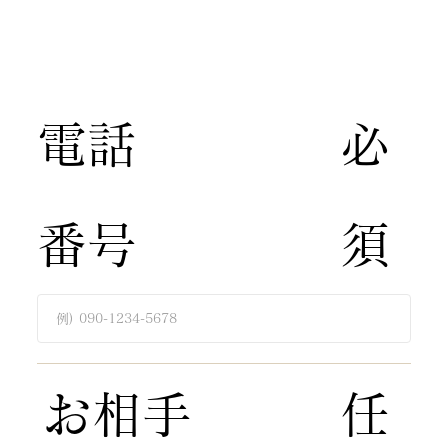
​電話
​必
番号
須​
​お相手
​任