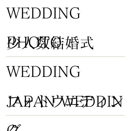
WEDDING
PHOTO
​少人数結婚式
WEDDING
​フォトウエディン
JAPAN WEDDIN
グ
G