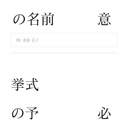
の名前
意
​挙式
の予
​必