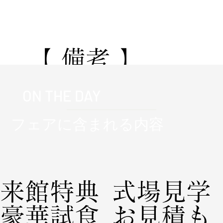
通年適用
​【 備考 】
★公式サイト経由限定★成約特典
ON THE DAY
150万円分_挙式料/会場使用料/音
響照明/送迎バス/宿泊/料理/装花/
フェアに含まれる内容
衣装
来館特典
式場見学
豪華試食
お見積も