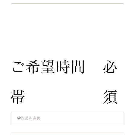
​ご希望時間
​必
帯
須​