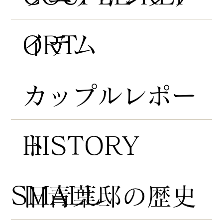
ORT
イテム
​カップルレポー
HISTORY
ト
​SMALL
​旧青葉邸の歴史