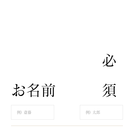
​必
​お名前
須​