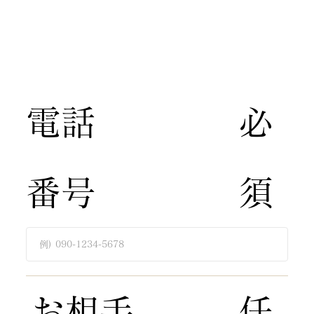
​電話
​必
番号
須​
​お相手
​任