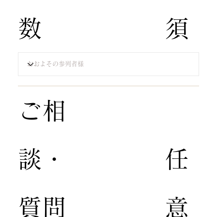
数
須​
​ご相
談・
​任
質問​
意