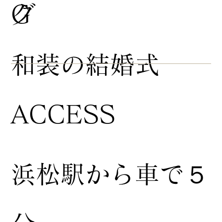
グ
G
​和装の結婚式
ACCESS
浜松駅から車で５