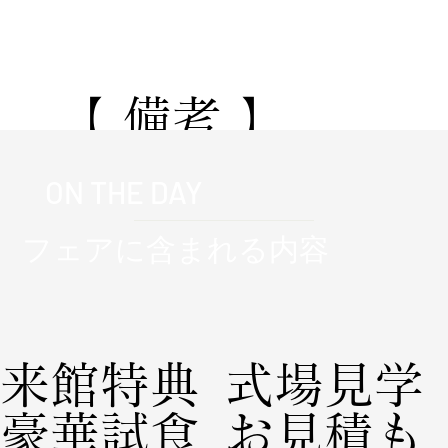
通年適用
​【 備考 】
★公式サイト経由限定★成約特典
ON THE DAY
150万円分_挙式料/会場使用料/音
響照明/送迎バス/宿泊/料理/装花/
フェアに含まれる内容
衣装
来館特典
式場見学
豪華試食
お見積も