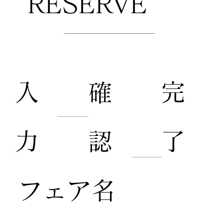
RESERVE
​来館予約
​入
​完
​確
力
了
認
​フェア名