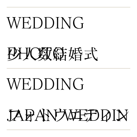
WEDDING
PHOTO
​少人数結婚式
WEDDING
​フォトウエディン
JAPAN WEDDIN