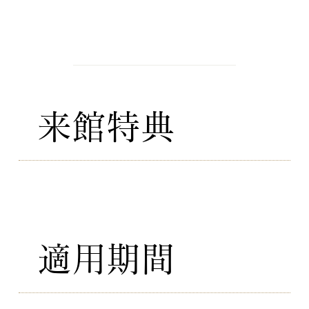
DETAIL
フェアの特徴
​来館特典
レストラン御食事券：10時から
のフェアにご参加のカップル限
定
​適用期間