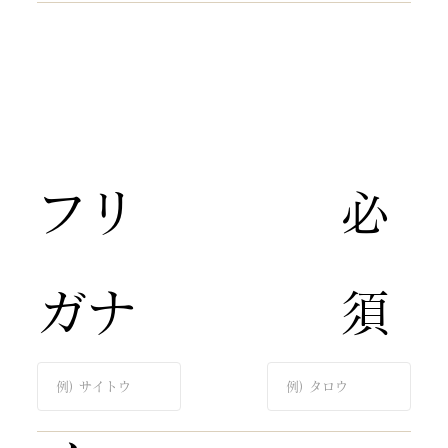
​フリ
​必
ガナ​
須​