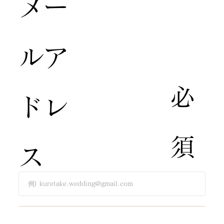
​メー
ルア
​必
ドレ
須​
ス