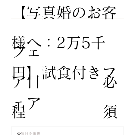
【写真婚のお客
様へ：2万5千
​フェ
円】試食付きフ
ア日
​必
ェア
程
須​