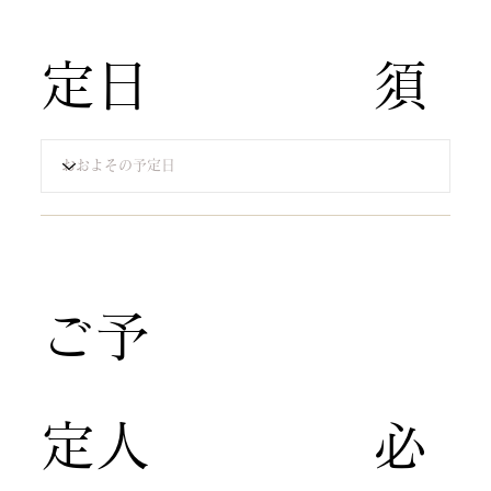
定日
須​
​ご予
定人
​必