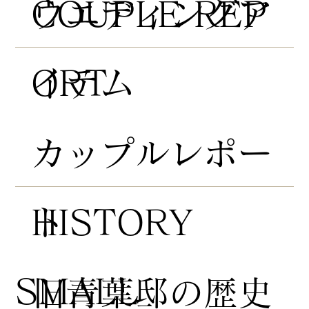
COUPLE REP
​ウエディングア
ORT
イテム
​カップルレポー
HISTORY
ト
​SMALL
​旧青葉邸の歴史