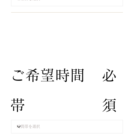
​ご希望時間
​必
帯
須​