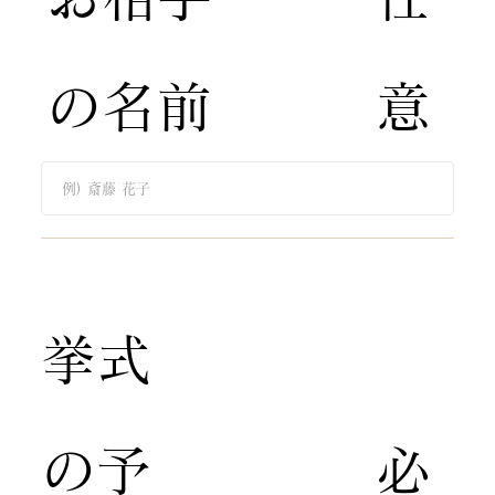
の名前
意
​挙式
の予
​必