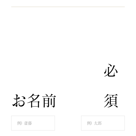
​必
​お名前
須​