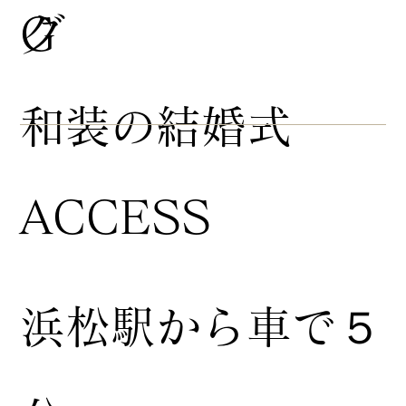
グ
G
​和装の結婚式
ACCESS
浜松駅から車で５