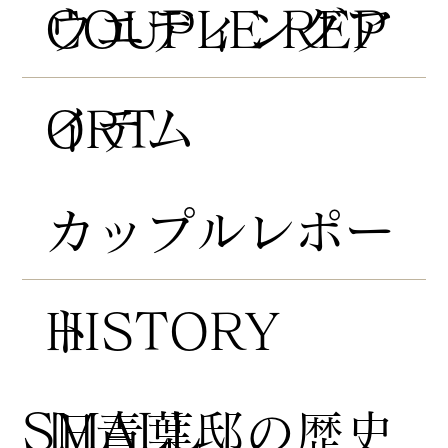
COUPLE REP
​ウエディングア
ORT
イテム
​カップルレポー
HISTORY
ト
​SMALL
​旧青葉邸の歴史