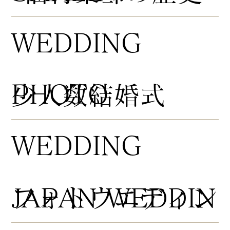
WEDDING
PHOTO
​少人数結婚式
WEDDING
​フォトウエディン
JAPAN WEDDIN