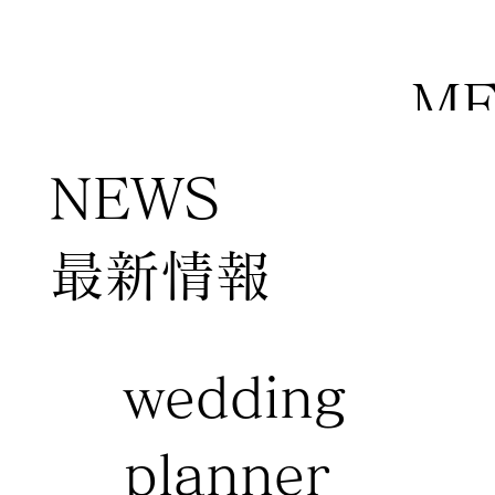
M
NEWS
​最新情報
wedding
planner