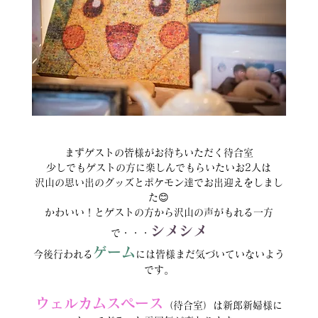
まずゲストの皆様がお待ちいただく待合室
少しでもゲストの方に楽しんでもらいたいお2人は
沢山の思い出のグッズとポケモン達でお出迎えをしまし
た😊
かわいい！とゲストの方から沢山の声がもれる一方
シメシメ
で・・・
ゲーム
今後行われる
には皆様まだ気づいていないよう
です。
ウェルカムスペース
（待合室）は新郎新婦様に