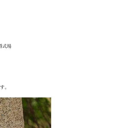
婚式場
す。