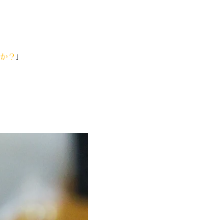
か？
」
。