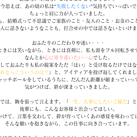
今思えば、あの頃の私は“
失敗したくない
”気持ちでいっぱいで
ちょっと肩に力が入っていました。
も、結婚式って不思議でご家族のこと・友人のこと・お金のこ
人に話さないようなことも、打合せの中では話さないといけま
おふたりのこだわりや迷い・・・
ときには笑いながら、ときには真剣に、私も頭をフル回転させ
なんとか
心に寄り添いたい一心
でした。
しておふたりも私の提案をただ「はい」と受け取るだけではな
れならこういうのは？
」と、アイディアを投げ返してくれまし
ャッチボールをしているうちに、だんだん距離が縮まっていっ
気がつけば、絆が深まっていきました。
では、胸を張って言えます。「
一生、大事にしたいご縁だ
」と
後輩にも、こんなお客様と出会ってほしい。
かけて、言葉を交わして、絆が育っていくあの感覚を味わって
そんな願いを抱きながら、この仕事に向き合っています。