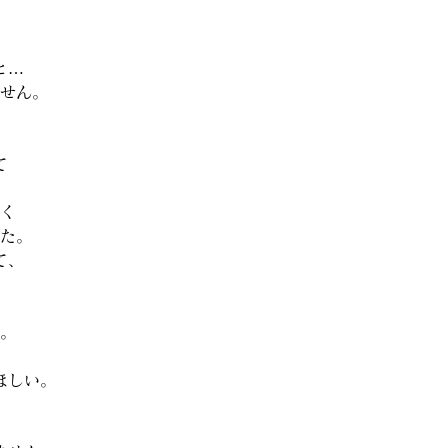
と…
せん。
て
く
た。
て、
。
ほしい。