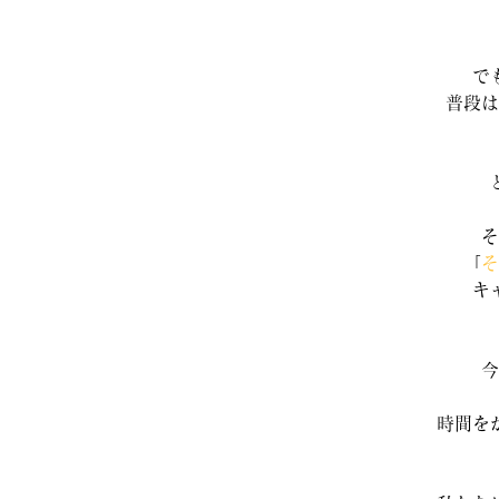
で
普段は
そ
「
そ
キ
今
時間を