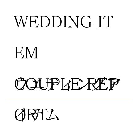
WEDDING IT
EM
COUPLE REP
​ウエディングア
ORT
イテム