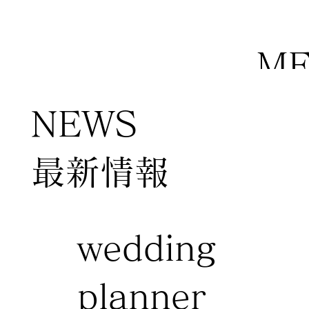
M
NEWS
​最新情報
wedding
planner