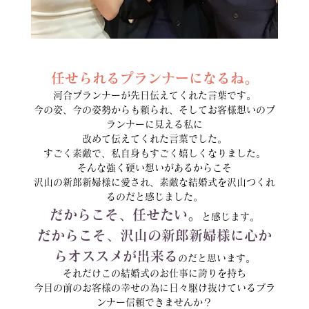
任せられるプランナーになるね。
河合プランナーが先日伝えてくれた言葉です。
今の姿、今の姿勢からも頼られ、そしてお客様想いのプ
ランナーに見える私に
改めて伝えてくれた言葉でした。
すごく素敵で、私自身もすごく嬉しくなりました。
そんな強く硬い想いがあるからこそ
沢山の新郎新婦様に愛され、素敵な結婚式を沢山つくれ
るのだと感じました。
だからこそ、任せたい。
と感じます。
だからこそ、沢山の新郎新婦様に心か
らオススメが出来る
のだと思います。
それだけこの結婚式のお仕事に誇りを持ち
今目の前のお客様の幸せの為に日々駆け抜けているプラ
ンナー信頼できませんか？