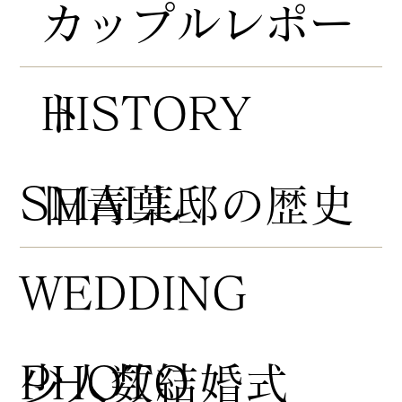
​カップルレポー
HISTORY
ト
​SMALL
​旧青葉邸の歴史
WEDDING
PHOTO
​少人数結婚式