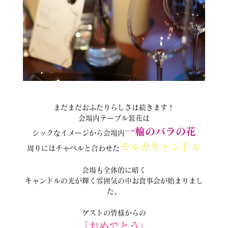
まだまだおふたりらしさは続きます！
会場内テーブル装花は
一輪のバラの花
シックなイメージから会場内
モルカキャンドル
周りにはチャペルと合わせた
会場も全体的に暗く
キャンドルの光が輝く雰囲気の中お食事会が始まりまし
た。
ゲストの皆様からの
「おめでとう」