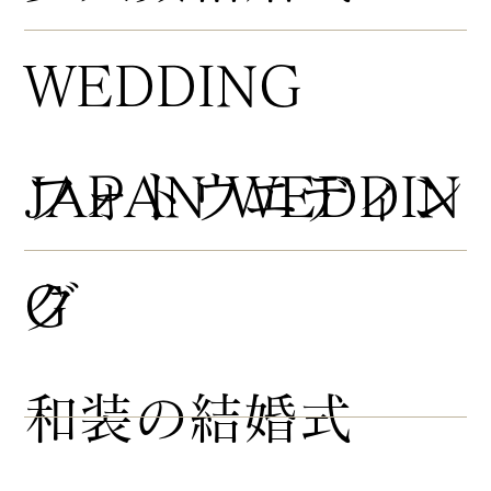
WEDDING
​フォトウエディン
JAPAN WEDDIN
グ
G
​和装の結婚式