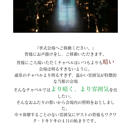
「挙式会場へご移動ください。」
皆様にお声掛けをし、ご移動いただきます。
暗い
皆様にご入場いただくチャペルはいつもよりも
会場は明るすぎないように。
通常のチャペルより明るすぎず、温かい雰囲気が特徴的
な当館の会場
より暗く、より雰囲気
そんなチャペルでは
を出
したい。
そんなおふたりの想いから会場内の照明をおとしまし
た。
中々体験することのない雰囲気にゲストの皆様もワクワ
ク・ドキドキの１日の始まりです。