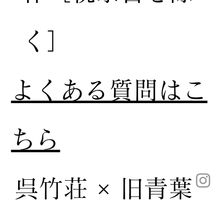
く］
​よくある質問はこ
ちら
呉竹荘 × 旧青葉