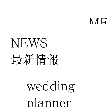
M
NEWS
​最新情報
wedding
planner