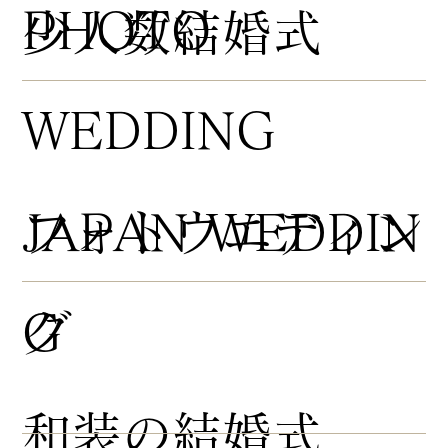
PHOTO
​少人数結婚式
WEDDING
​フォトウエディン
JAPAN WEDDIN
グ
G
​和装の結婚式