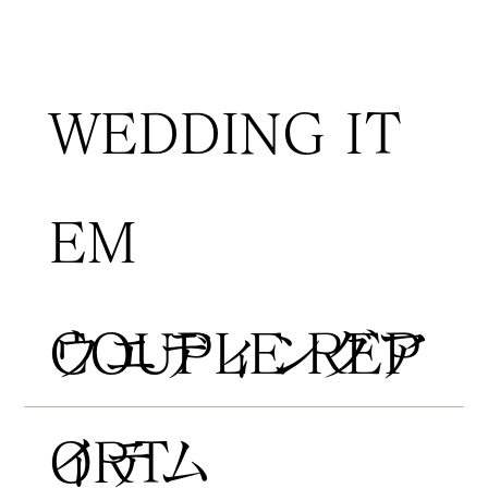
WEDDING IT
EM
COUPLE REP
​ウエディングア
ORT
イテム