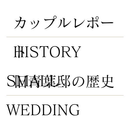
​カップルレポー
HISTORY
ト
​SMALL
​旧青葉邸の歴史
WEDDING