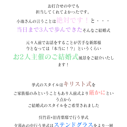
お打合せの中でも
担当してくれてよかったです。
絶対です！
と・・・
小池さんの言うことは
当日まで3人で歩んできた
そんなご結婚式
元々人前でお話をすることが苦手な新郎様
今となっては「本当に！？」というくらい
お2人主催のご結婚式
風景をご紹介いたし
ます！
キリスト式
挙式のスタイルは
を
厳かに
ご家族様のみということもあり人前式より
とい
う点から
ご結婚式のスタイルをご希望されました
呉竹荘×旧青葉邸で行う挙式
ステンドグラス
夕暮れの中行う挙式は
をより一層