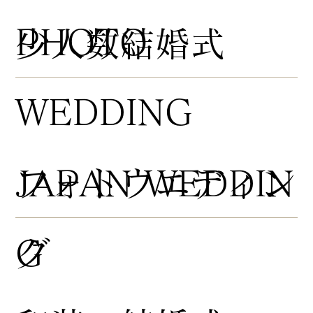
PHOTO
​少人数結婚式
WEDDING
​フォトウエディン
JAPAN WEDDIN
グ
G