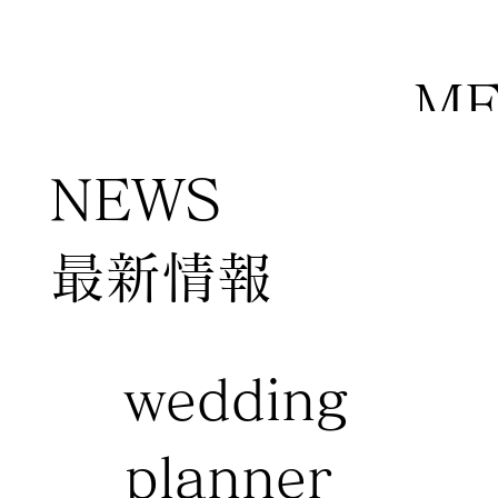
M
NEWS
​最新情報
wedding
planner