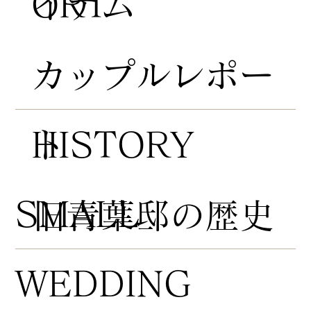
ORT
イテム
​カップルレポー
HISTORY
ト
​SMALL
​旧青葉邸の歴史
WEDDING