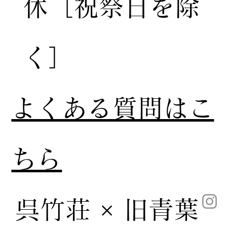
休［祝祭日を除
く］
​よくある質問はこ
ちら
呉竹荘 × 旧青葉