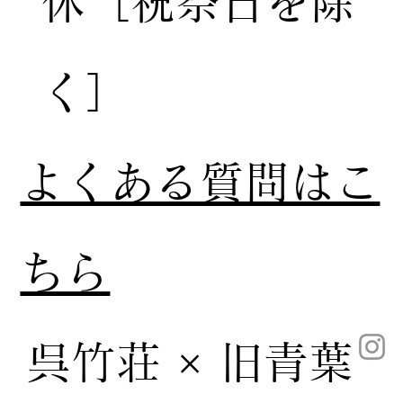
休［祝祭日を除
く］
​よくある質問はこ
ちら
呉竹荘 × 旧青葉