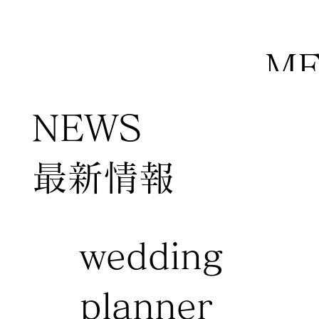
M
NEWS
​最新情報
wedding
planner