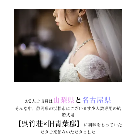
山梨県
と
名古屋県
お2人ご出身は
そんな中、静岡県の浜松市にございます少人数専用の結
婚式場
【呉竹荘×旧青葉邸】
に興味をもっていた
だきご来館をいただきました