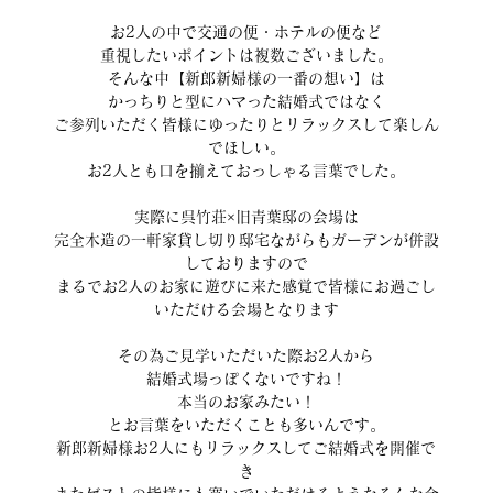
お2人の中で交通の便・ホテルの便など
重視したいポイントは複数ございました。
そんな中【新郎新婦様の一番の想い】は
かっちりと型にハマった結婚式ではなく
ご参列いただく皆様にゆったりとリラックスして楽しん
でほしい。
お2人とも口を揃えておっしゃる言葉でした。
実際に呉竹荘×旧青葉邸の会場は
完全木造の一軒家貸し切り邸宅ながらもガーデンが併設
しておりますので
まるでお2人のお家に遊びに来た感覚で皆様にお過ごし
いただける会場となります
その為ご見学いただいた際お2人から
結婚式場っぽくないですね！
本当のお家みたい！
とお言葉をいただくことも多いんです。
新郎新婦様お2人にもリラックスしてご結婚式を開催で
き