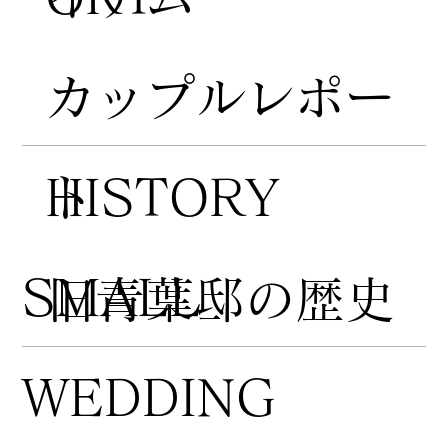
​カップルレポー
HISTORY
ト
​SMALL
​旧青葉邸の歴史
WEDDING