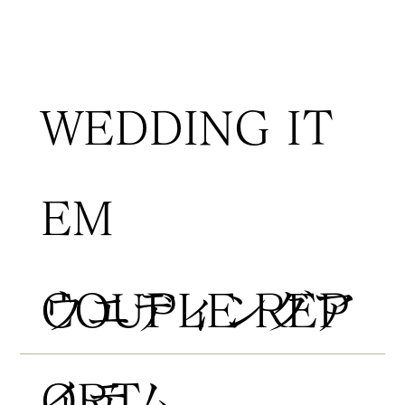
WEDDING IT
EM
COUPLE REP
​ウエディングア
ORT
イテム