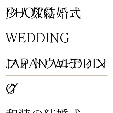
PHOTO
​少人数結婚式
WEDDING
​フォトウエディン
JAPAN WEDDIN
グ
G