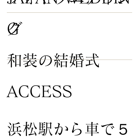
グ
G
​和装の結婚式
ACCESS
浜松駅から車で５