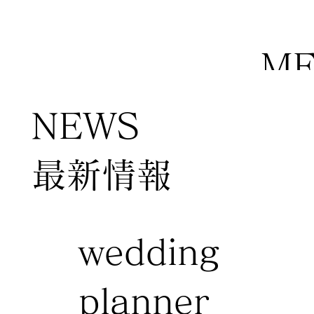
M
NEWS
​最新情報
wedding
planner