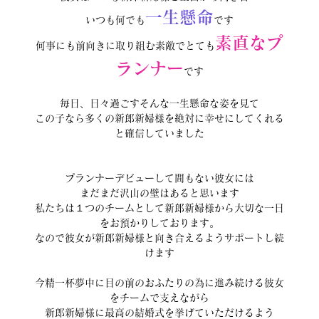
一生懸命
いつも何でも
です
素直なプ
何事にも前向きに取り組む素敵でとても
ランナー
です
毎日、日々過ごすそんな一生懸命な姿を見て
この子なら多くの新郎新婦様を絶対に幸せにしてくれる
と確信していました
プランナーデビューして間もない彼女には
まだまだ沢山の壁はあると思います
私たちは１つのチームとして新郎新婦様から大切な一日
をお預かりしております。
なので彼女が新郎新婦様と向き合えるようサポートし続
けます
今精一杯夢中に目の前のおふたりの為に進み続ける彼女
をチームで支えながら
新郎新婦様に最高の結婚式を挙げていただけるよう