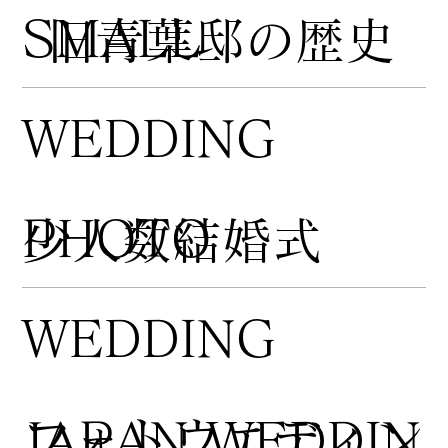
​SMALL
​旧青葉邸の歴史
WEDDING
PHOTO
​少人数結婚式
WEDDING
​フォトウエディン
JAPAN WEDDIN