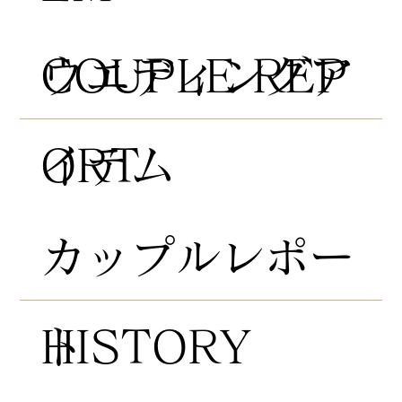
COUPLE REP
​ウエディングア
ORT
イテム
​カップルレポー
HISTORY
ト