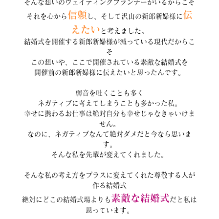
そんな想いのウェイティングプランナーがいるからこそ
信頼
伝
それを心から
し、そして沢山の新郎新婦様に
えたい
と考えました。
結婚式を開催する新郎新婦様が減っている現代だからこ
そ
この想いや、ここで開催されている素敵な結婚式を
開催前の新郎新婦様に伝えたいと思ったんです。
弱音を吐くことも多く
ネガティブに考えてしまうことも多かった私。
幸せに携わるお仕事は絶対自分も幸せじゃなきゃいけま
せん。
なのに、ネガティブなんて絶対ダメだと今なら思いま
す。
そんな私を先輩が変えてくれました。
そんな私の考え方をプラスに変えてくれた尊敬する人が
作る結婚式
素敵な結婚式
絶対にどこの結婚式場よりも
だと私は
思っています。