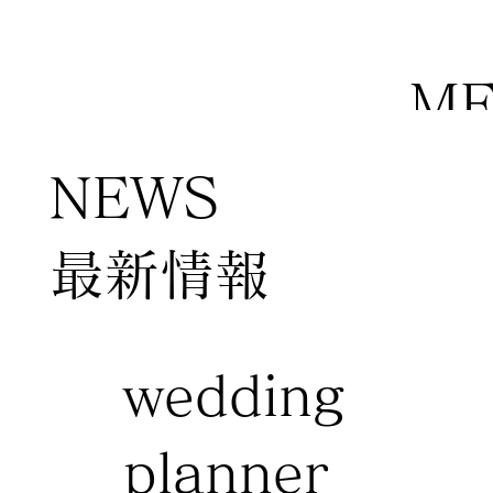
M
NEWS
​最新情報
wedding
planner