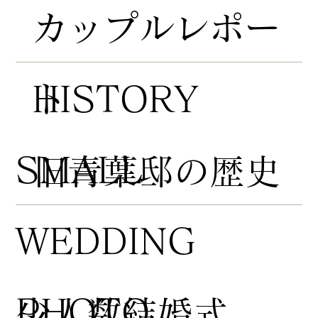
​カップルレポー
HISTORY
ト
​SMALL
​旧青葉邸の歴史
WEDDING
PHOTO
​少人数結婚式