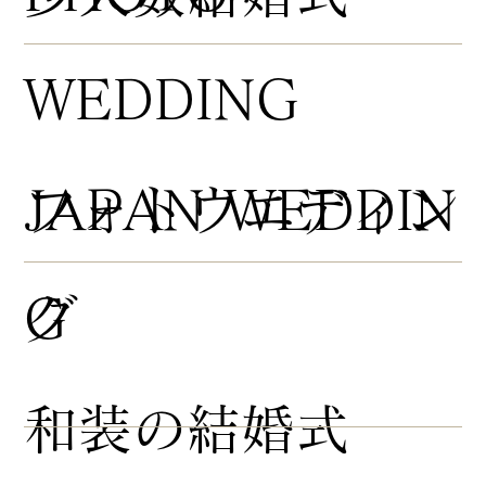
WEDDING
​フォトウエディン
JAPAN WEDDIN
グ
G
​和装の結婚式