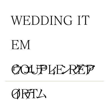
WEDDING IT
EM
COUPLE REP
​ウエディングア
ORT
イテム