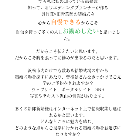
でも私は私の知っている結婚式
知っているウエディングプランナーが作る
呉竹荘×旧青葉邸の結婚式を
自慢できる
心から
からこそ
お勧めしたい
自信を持って多くの人に
と思いまし
た。
だからこそ伝えたいと思います。
だからこそ胸を張ってお勧めが出来るのだと思います。
浜松市内だけでも数ある結婚式場の中から
結婚式場を探すにあたり、皆様はどんなきっかけでご見
学のご予約をされますか？
ウェブサイト、ポータルサイト、SNS
写真やテキスト沢山の情報があります。
多くの新郎新婦様はインターネット上で情報収集し選ば
れるかと思います。
どんなところに魅力を感じ、
どのような点からご見学に行かれる結婚式場をお選びに
なりますか？