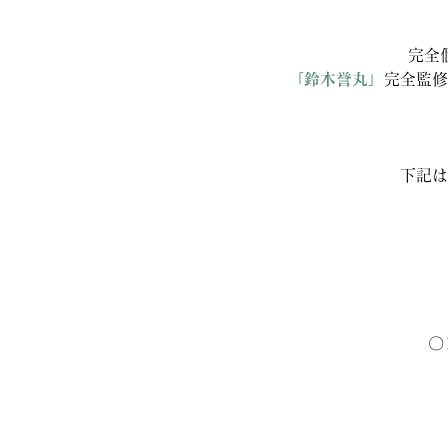
完全
「鈴木誉丸」
完全監修
下記は
〇