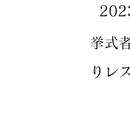
20
挙式
りレ