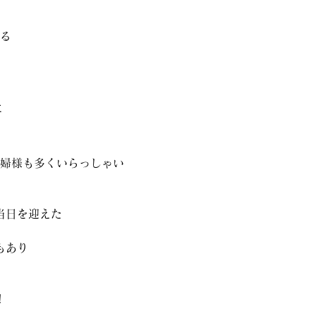
る
に
婦様も多くいらっしゃい
当日を迎えた
もあり
！