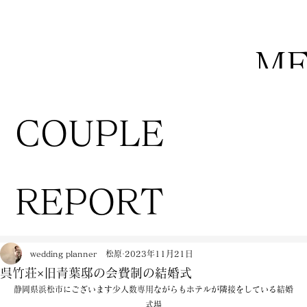
M
COUPLE
REPORT
wedding planner 松原
2023年11月21日
呉竹荘×旧青葉邸の会費制の結婚式
静岡県浜松市にございます少人数専用ながらもホテルが隣接をしている結婚
式場