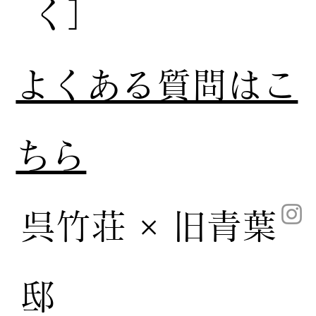
く］
​よくある質問はこ
ちら
呉竹荘 × 旧青葉
邸