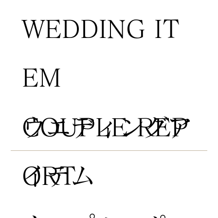
WEDDING IT
EM
COUPLE REP
​ウエディングア
ORT
イテム