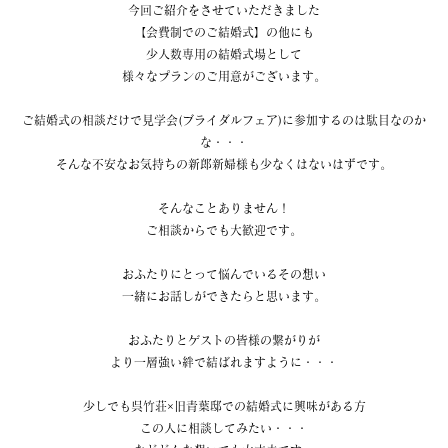
今回ご紹介をさせていただきました
【会費制でのご結婚式】の他にも
少人数専用の結婚式場として
様々なプランのご用意がございます。
ご結婚式の相談だけで見学会(ブライダルフェア)に参加するのは駄目なのか
な・・・
そんな不安なお気持ちの新郎新婦様も少なくはないはずです。
そんなことありません！
ご相談からでも大歓迎です。
おふたりにとって悩んでいるその想い
一緒にお話しができたらと思います。
おふたりとゲストの皆様の繋がりが
より一層強い絆で結ばれますように・・・
少しでも呉竹荘×旧青葉邸での結婚式に興味がある方
この人に相談してみたい・・・