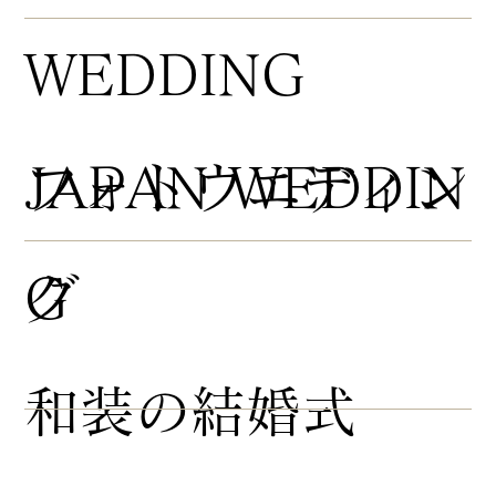
WEDDING
​フォトウエディン
JAPAN WEDDIN
グ
G
​和装の結婚式