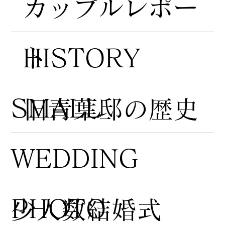
​カップルレポー
HISTORY
ト
​SMALL
​旧青葉邸の歴史
WEDDING
PHOTO
​少人数結婚式