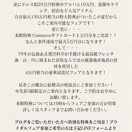
更にドレス約20万円特典やアルバム10万円、装飾やドリ
ンク、宿泊など人気アイテム
合計最大150万円相当の特大特典がついたこの夏だから
こそご案内可能なフェアです！
更に更に・・・
来館特典でamazonギフトカード１万円分をご用意！！
なんと条件達成で最大5万円分になります！
そして・・・
70年の伝統ある割烹料亭が手掛ける最高級フレンチ
海・山・川に囲まれた浜松ならではの厳選地産地消の食
材を使用した
4万円相当の豪華試食付フェアとなります！
是非この機会に結婚式の相談会にご参加ください！
※先着3組限定のご案内となります。ご予約はお早めに
お願い致します。
来館特典については10時からフェアご参加の方が対象
詳しくはスタッフまでお問い合わせください。
ブログをご覧いただいた方へ特別な特典をご用意！ブラ
イダルフェア参加ご希望の方は下記LINEフォームより