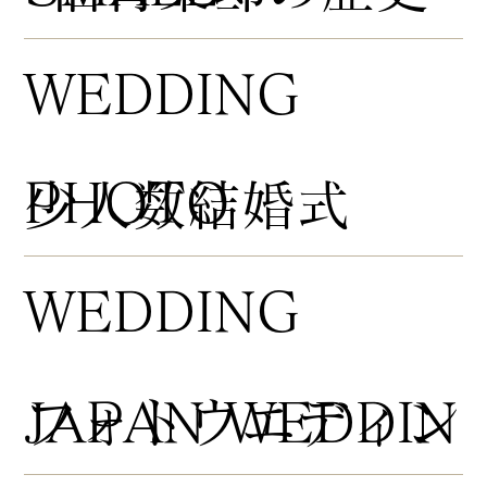
WEDDING
PHOTO
​少人数結婚式
WEDDING
​フォトウエディン
JAPAN WEDDIN