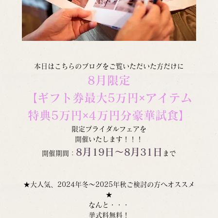
本日はこちらのブログをご覧いただいた方だけに
8月限定
【ギフト券最大5万円×アイテム
特典5万円×4万円分豪華試食】
限定ブライダルフェアを
開催いたします！！！
8月19日～8月31日
開催期間：
まで
★大人気、2024年冬～2025年秋ご検討の方へオススメ
★
なんと・・・
挙式料無料！