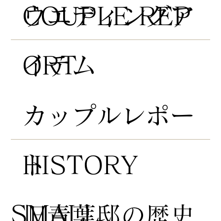
COUPLE REP
​ウエディングア
ORT
イテム
​カップルレポー
HISTORY
ト
​SMALL
​旧青葉邸の歴史