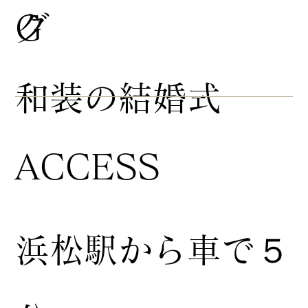
グ
G
​和装の結婚式
ACCESS
浜松駅から車で５