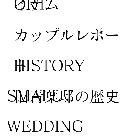
ORT
イテム
​カップルレポー
HISTORY
ト
​SMALL
​旧青葉邸の歴史
WEDDING