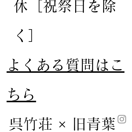
休［祝祭日を除
く］
​よくある質問はこ
ちら
呉竹荘 × 旧青葉