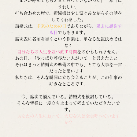
「まさか呼んでもらえると思っていなかった」「本当に
うれしい」
打ち合わせの席で、新婦様は少し涙ぐみながらその話を
してくれました。
結婚式は、
未来のための日
でありながら、
過去に感謝す
る日
でもあります。
席次表に名前を書くという作業は、単なる配置決めでは
なく
自分たちの人生を並べ直す時間
なのかもしれません。
あの日、「やっぱり呼びたい人がいて」と言えたこと。
それはきっと結婚式の準備の中でも、とても大事な一言
だったと思います。
私たちは、そんな瞬間に立ち会えることが、この仕事の
好きなところです。
今、席次で悩んでいる。結婚式を検討している。
そんな皆様に一度立ち止まって考えていただきたいで
す。
あなたの人生において、大切な人は全員呼べています
か？