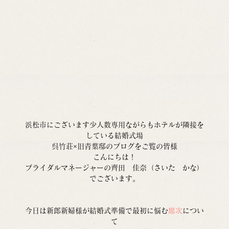
浜松市にございます少人数専用ながらもホテルが隣接を
している結婚式場
呉竹荘×旧青葉邸のブログをご覧の皆様
こんにちは！
ブライダルマネージャーの齊田　佳奈（さいた　かな）
でございます。
今日は新郎新婦様が結婚式準備で最初に悩む
席次
につい
て