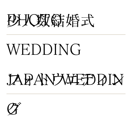
PHOTO
​少人数結婚式
WEDDING
​フォトウエディン
JAPAN WEDDIN
グ
G