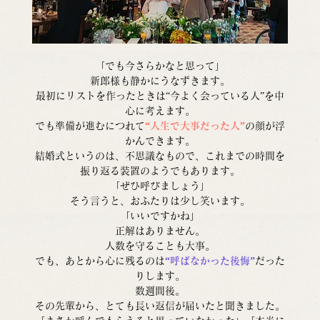
「でも今さらかなと思って」
新郎様も静かにうなずきます。
最初にリストを作ったときは“今よく会っている人”を中
心に考えます。
でも準備が進むにつれて
“人生で大事だった人”
の顔が浮
かんできます。
結婚式というのは、不思議なもので、これまでの時間を
振り返る装置のようでもあります。
「ぜひ呼びましょう」
そう言うと、おふたりは少し笑います。
「いいですかね」
正解はありません。
人数を守ることも大事。
でも、あとから心に残るのは
“呼ばなかった後悔”
だった
りします。
数週間後。
その先輩から、とても長い返信が届いたと聞きました。